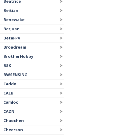
Beatrice
Beitian
Benewake
Berjuan
BetaFPV
Broadream
BrotherHobby
BSK
BWSENSING
Caddx
CALB
Camloc
CAZN
Chaochen
Cheerson