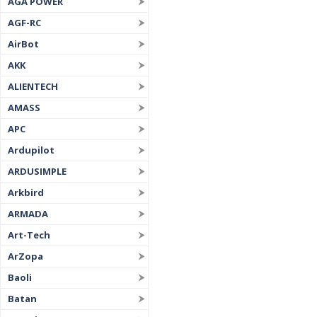
AGA POWER
AGF-RC
AirBot
AKK
ALIENTECH
AMASS
APC
Ardupilot
ARDUSIMPLE
Arkbird
ARMADA
Art-Tech
ArZopa
Baoli
Batan