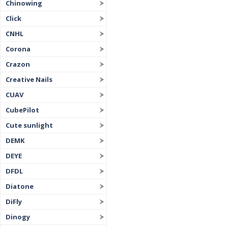
Chinowing
Click
CNHL
Corona
Crazon
Creative Nails
CUAV
CubePilot
Cute sunlight
DEMK
DEYE
DFDL
Diatone
DiFly
Dinogy