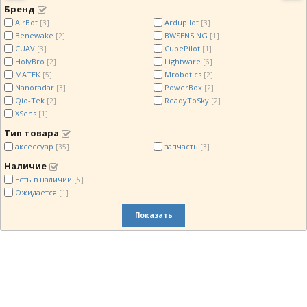
Бренд
AirBot
Ardupilot
[3]
[3]
Benewake
BWSENSING
[2]
[1]
CUAV
CubePilot
[3]
[1]
HolyBro
Lightware
[2]
[6]
MATEK
Mrobotics
[5]
[2]
Nanoradar
PowerBox
[3]
[2]
Qio-Tek
ReadyToSky
[2]
[2]
XSens
[1]
Тип товара
аксессуар
запчасть
[35]
[3]
Наличие
Есть в наличии
[5]
Ожидается
[1]
Показать