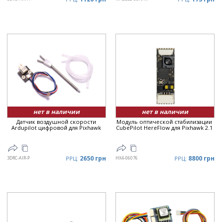
нет в наличии
нет в наличии
Датчик воздушной скорости
Модуль оптической стабилизации
Ardupilot цифровой для Pixhawk
CubePilot HereFlow для Pixhawk 2.1
2650 грн
8800 грн
3DRC-AIR-P
РРЦ:
HX4-06076
РРЦ: