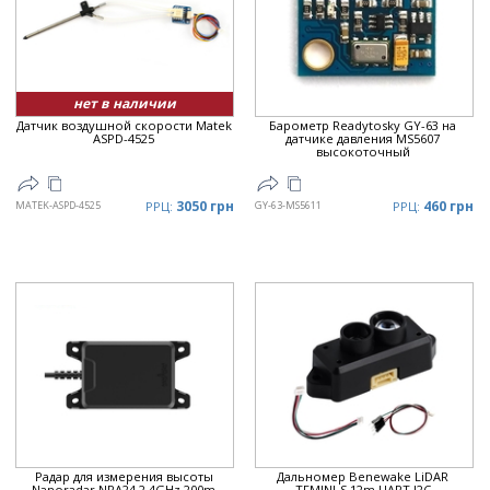
Цена
▲
Цена
▼
нет в наличии
Датчик воздушной скорости Matek
Барометр Readytosky GY-63 на
ASPD-4525
датчике давления MS5607
высокоточный
3050 грн
460 грн
MATEK-ASPD-4525
РРЦ:
GY-63-MS5611
РРЦ:
Радар для измерения высоты
Дальномер Benewake LiDAR
Nanoradar NRA24 2.4GHz 200m
TFMINI-S 12m UART I2C