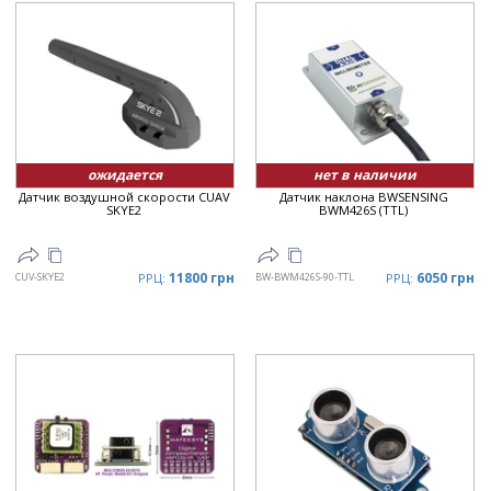
ожидается
нет в наличии
Датчик воздушной скорости CUAV
Датчик наклона BWSENSING
SKYE2
BWM426S (TTL)
11800 грн
6050 грн
CUV-SKYE2
РРЦ:
BW-BWM426S-90-TTL
РРЦ: