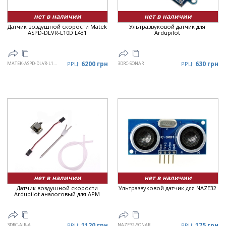
нет в наличии
нет в наличии
Датчик воздушной скорости Matek
Ультразвуковой датчик для
ASPD-DLVR-L10D L431
Ardupilot
6200 грн
630 грн
MATEK-ASPD-DLVR-L10D
РРЦ:
3DRC-SONAR
РРЦ:
нет в наличии
нет в наличии
Датчик воздушной скорости
Ультразвуковой датчик для NAZE32
Ardupilot аналоговый для APM
1120 грн
175 грн
3DRC-AIR-A
РРЦ:
NAZE32-SONAR
РРЦ: