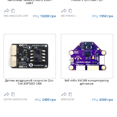
UART
10200 грн
1950 грн
NRG-NRA24-200-UART
РРЦ:
BW-TFMINI-S
РРЦ:
Датчик воздушной скорости Qio-
Хаб mRo KitCAN концентратор
Tek ASP5033 CAN
датчиков
2400 грн
6300 грн
QIOTEK-ASP5033-CAN
РРЦ:
MRO10025B
РРЦ: