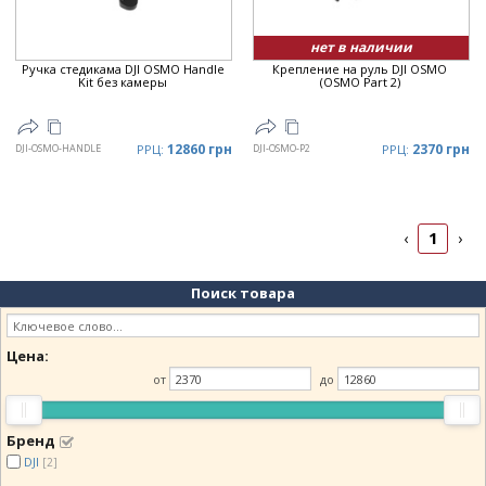
нет в наличии
Ручка стедикама DJI OSMO Handle
Крепление на руль DJI OSMO
Kit без камеры
(OSMO Part 2)
12860 грн
2370 грн
DJI-OSMO-HANDLE
РРЦ:
DJI-OSMO-P2
РРЦ:
1
‹
›
Поиск товара
Цена:
от
до
Бренд
DJI
[2]