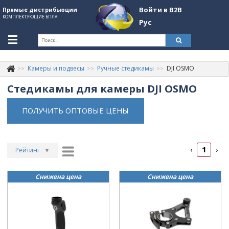
Войти в B2B
Прямые дистрибьюции
КОМПЛЕКТУЮЩИЕ БПЛА
Рус
Укр
Рус
Камеры и подвесы
Ручные стедикамы
DJI OSMO
Контакты
+380507774092
Стедикамы для камеры DJI OSMO
Информация о компании
ПОЛУЧИТЬ ОПТОВЫЕ ЦЕНЫ
About Company
Обзоры
1
‹
›
Рейтинг
▼
Категории
Рейтинг
▲
Бренды
Снижена цена
Снижена цена
Дата
▲
Войти в B2B
Дата
▼
Цена
▲
Стать партнером
Цена
▼