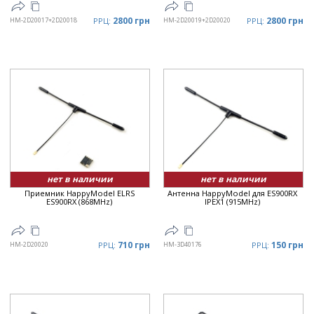
2800 грн
2800 грн
HM-2D20017+2D20018
РРЦ:
HM-2D20019+2D20020
РРЦ:
нет в наличии
нет в наличии
Приемник HappyModel ELRS
Антенна HappyModel для ES900RX
ES900RX (868MHz)
IPEX1 (915MHz)
710 грн
150 грн
HM-2D20020
РРЦ:
HM-3D40176
РРЦ: