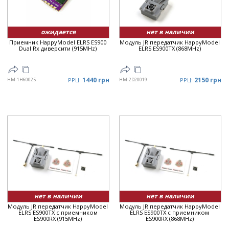
ожидается
нет в наличии
Приемник HappyModel ELRS ES900
Модуль JR передатчик HappyModel
Dual Rx диверсити (915MHz)
ELRS ES900TX (868MHz)
1440 грн
2150 грн
HM-1H60025
РРЦ:
HM-2D20019
РРЦ:
нет в наличии
нет в наличии
Модуль JR передатчик HappyModel
Модуль JR передатчик HappyModel
ELRS ES900TX с приемником
ELRS ES900TX с приемником
ES900RX (915MHz)
ES900RX (868MHz)