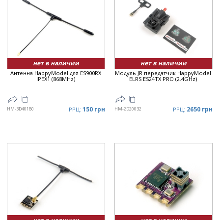
нет в наличии
нет в наличии
Антенна HappyModel для ES900RX
Модуль JR передатчик HappyModel
IPEX1 (868MHz)
ELRS ES24TX PRO (2.4GHz)
150 грн
2650 грн
HM-3D40180
РРЦ:
HM-2D20032
РРЦ: