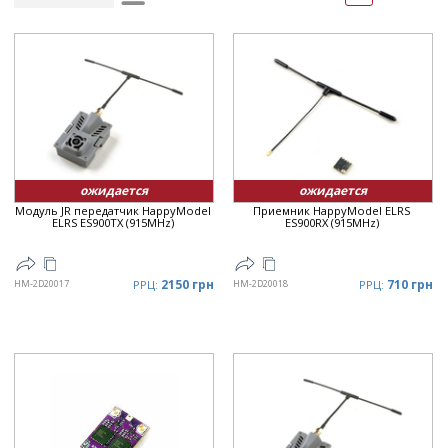
Рейтинг
▲
Дата
▲
Дата
▼
Цена
▲
Цена
▼
ожидается
ожидается
Модуль JR передатчик HappyModel
Приемник HappyModel ELRS
ELRS ES900TX (915MHz)
ES900RX (915MHz)
2150 грн
710 грн
HM-2D20017
РРЦ:
HM-2D20018
РРЦ: