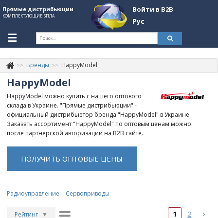
Войти в B2B
Прямые дистрибьюции
КОМПЛЕКТУЮЩИЕ БПЛА
Рус
Укр
Рус
Бренды
HappyModel
Контакты
+380507774092
HappyModel
Информация о компании
HappyModel можно купить с нашего оптового
склада в Украине. "Прямые дистрибьюции" -
About Company
официальный дистрибьютор бренда "HappyModel" в Украине.
Заказать ассортимент "HappyModel" по оптовым ценам можно
Обзоры
после партнерской авторизации на B2B сайте.
Категории
ПОЛУЧИТЬ ОПТОВЫЕ ЦЕНЫ
Бренды
Войти в B2B
Радиоуправление
Сервоприводы
Стать партнером
›
1
2
Рейтинг
▼