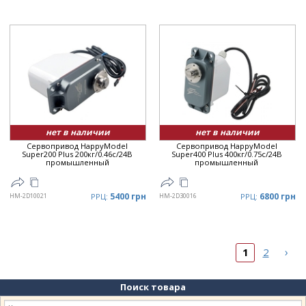
нет в наличии
нет в наличии
Сервопривод HappyModel
Сервопривод HappyModel
Super200 Plus 200кг/0.46с/24В
Super400 Plus 400кг/0.75с/24В
промышленный
промышленный
5400 грн
6800 грн
HM-2D10021
РРЦ:
HM-2D30016
РРЦ:
›
1
2
Поиск товара