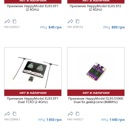
нет в наличии
нет в наличии
Приемник HappyModel ELRS EP1
Приемник HappyModel ELRS EP2
(2.4GHz)
(2.4GHz)
840 грн
890 грн
HM-2D20021
РРЦ:
HM-3D30104
РРЦ:
нет в наличии
нет в наличии
Приемник HappyModel ELRS EP1
Приемник HappyModel ELRS ES900
Dual TCXO (2.4GHz)
Dual Rx диверсити (868MHz)
1450 грн
1440 грн
HM-2D30063
РРЦ:
HM-1H60027
РРЦ: