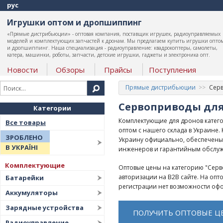
рус
Игрушки оптом и дропшиппинг
«Прямые дистрибьюции» - оптовая компания, поставщик игрушек, радиоуправляемых
моделей и комплектующих запчастей к дронам. Мы предлагаем купить игрушки опто
и дропшиппинг. Наша специализация - радиоуправление: квадрокоптеры, самолеты,
катера, машинки, роботы, запчасти, детские игрушки, гаджеты и электроника опт.
Новости
Обзоры
Прайсы
Поступления
Прямые дистрибьюции
Сер
Сервоприводы дл
Категории
Комплектующие для дронов катег
Все товары
оптом с нашего склада в Украине
ЗРОБЛЕНО
Украину официально, обеспечены
В УКРАЇНІ
инженеров и гарантийным обслу
Комплектующие
Оптовые цены на категорию "Серв
авторизации на B2B сайте. На оп
Батарейки
регистрации нет возможности офо
Аккумуляторы
Зарядные устройства
ПОЛУЧИТЬ ОПТОВЫЕ Ц
Радиоуправление