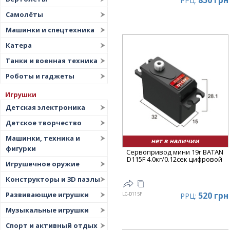
850 грн
РРЦ:
Самолёты
Машинки и спецтехника
Катера
Танки и военная техника
Роботы и гаджеты
Игрушки
Детская электроника
Детское творчество
Машинки, техника и
нет в наличии
фигурки
Сервопривод мини 19г BATAN
D115F 4.0кг/0.12сек цифровой
Игрушечное оружие
Конструкторы и 3D пазлы
520 грн
Развивающие игрушки
LC-D115F
РРЦ:
Музыкальные игрушки
Спорт и активный отдых