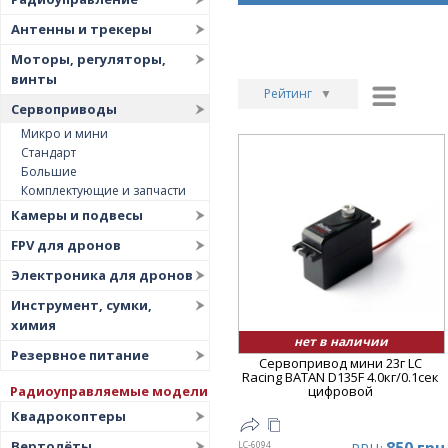
Антенны и трекеры
Моторы, регуляторы,
винты
Рейтинг
▼
Сервоприводы
Рейтинг
▲
Микро и мини
Стандарт
Дата
▲
Большие
Дата
▼
Комплектующие и запчасти
Цена
▲
Камеры и подвесы
Цена
▼
FPV для дронов
Электроника для дронов
Инструмент, сумки,
химия
нет в наличии
Резервное питание
Сервопривод мини 23г LC
Racing BATAN D135F 4.0кг/0.1сек
Радиоуправляемые модели
цифровой
Квадрокоптеры
Вертолёты
LC-6094