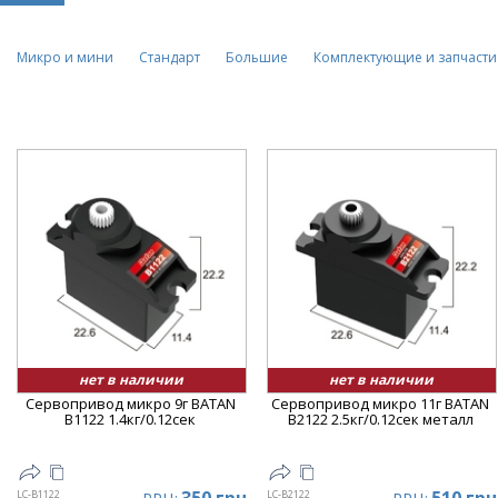
Микро и мини
Стандарт
Большие
Комплектующие и запчасти
нет в наличии
нет в наличии
Сервопривод микро 9г BATAN
Сервопривод микро 11г BATAN
B1122 1.4кг/0.12сек
B2122 2.5кг/0.12сек металл
LC-B1122
LC-B2122