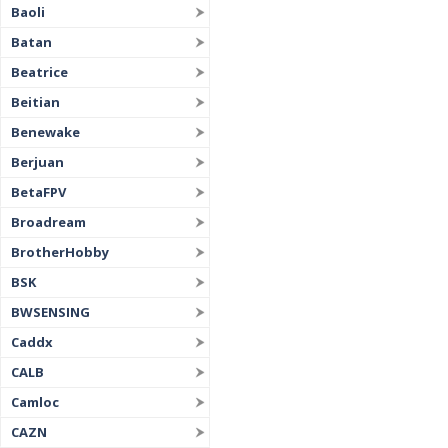
Baoli
Batan
Beatrice
Beitian
Benewake
Berjuan
BetaFPV
Broadream
BrotherHobby
BSK
BWSENSING
Caddx
CALB
Camloc
CAZN