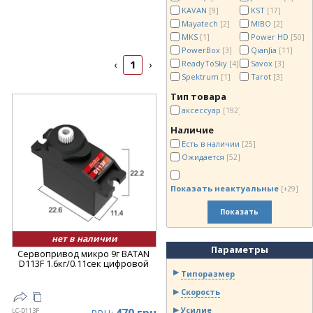
KAVAN
KST
[9]
[17]
Mayatech
MIBO
[2]
[2]
MKS
Power HD
[1]
[50]
PowerBox
QianJia
[3]
[11]
1
ReadyToSky
Savox
‹
›
[4]
[3]
Spektrum
Tarot
[1]
[3]
Тип товара
аксессуар
[192]
Наличие
Есть в наличии
[25]
Ожидается
[52]
Показать неактуальные
[+29]
Показать
нет в наличии
Параметры
Сервопривод микро 9г BATAN
D113F 1.6кг/0.11сек цифровой
Типоразмер
Скорость
Усилие
LC-D113F