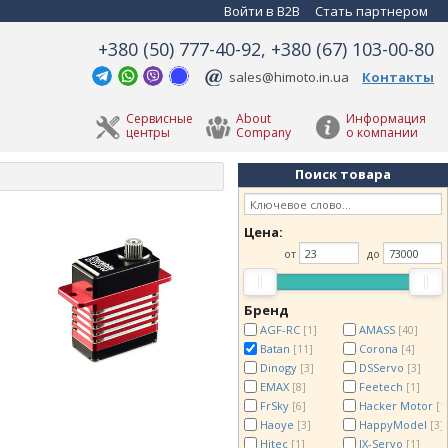
Войти в B2B
Стать партнером
+380 (50) 777-40-92, +380 (67) 103-00-80
sales@himoto.in.ua
Контакты
Сервисные
About
Информация
центры
Company
о компании
Поиск товара
Цена:
от
до
Бренд
AGF-RC
AMASS
[1]
[40]
Batan
Corona
[11]
[4]
Dinogy
DSServo
[3]
[3]
EMAX
Feetech
[8]
[1]
FrSky
Hacker Motor
[6]
[1
Haoye
HappyModel
[3]
[3]
Hitec
JX-Servo
[1]
[1]