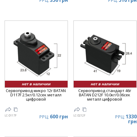
350 грн
510 грн
РРЦ:
РРЦ:
нет в наличии
нет в наличии
Сервопривод микро 12г BATAN
Сервопривод стандарт 46г
D117F 2.5кг/0.12сек металл
BATAN D212F 10.0кг/0.06сек
цифровой
металл цифровой
600 грн
1330
LC-D117F
LC-D212F
РРЦ:
РРЦ:
грн