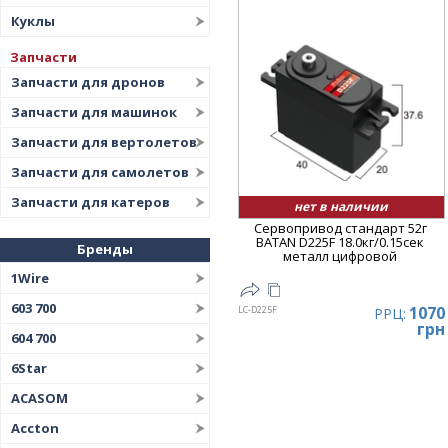
Куклы
Запчасти
Запчасти для дронов
Запчасти для машинок
Запчасти для вертолетов
Запчасти для самолетов
Запчасти для катеров
нет в наличии
Сервопривод стандарт 52г
BATAN D225F 18.0кг/0.15сек
Бренды
металл цифровой
1Wire
603 700
1070
LC-D225F
РРЦ:
грн
604 700
6Star
ACASOM
Accton