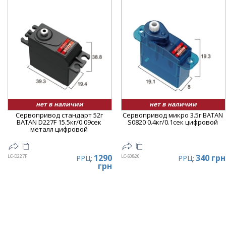
нет в наличии
нет в наличии
Сервопривод стандарт 52г
Сервопривод микро 3.5г BATAN
BATAN D227F 15.5кг/0.09сек
S0820 0.4кг/0.1сек цифровой
металл цифровой
1290
340 грн
LC-D227F
LC-S0820
РРЦ:
РРЦ:
грн