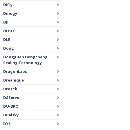
DiFly
Dinogy
DJI
DLBOT
DLE
Dong
Dongguan Hengchang
Sealing Technology
DragonLabs
Dreanique
Drotek
DSServo
DU-BRO
Dualsky
DYS