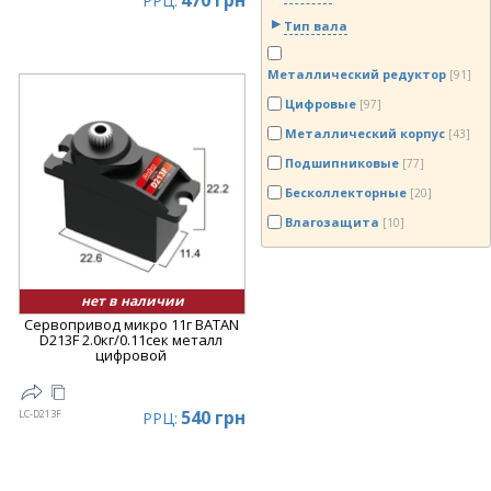
470 грн
РРЦ:
Тип вала
Металлический редуктор
[91]
Цифровые
[97]
Металлический корпус
[43]
Подшипниковые
[77]
Бесколлекторные
[20]
Влагозащита
[10]
нет в наличии
Сервопривод микро 11г BATAN
D213F 2.0кг/0.11сек металл
цифровой
540 грн
LC-D213F
РРЦ: