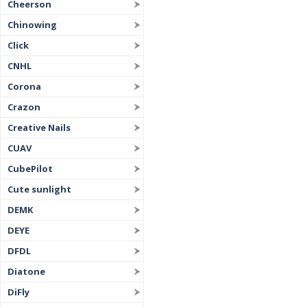
Cheerson
Chinowing
Click
CNHL
Corona
Crazon
Creative Nails
CUAV
CubePilot
Cute sunlight
DEMK
DEYE
DFDL
Diatone
DiFly