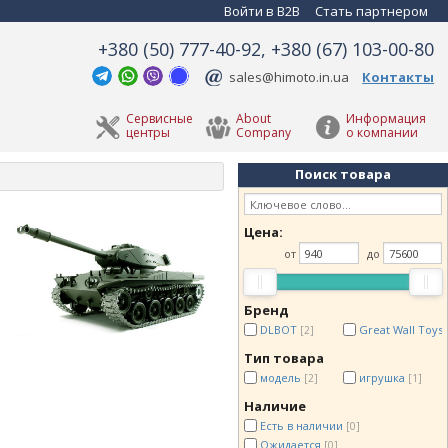
Войти в B2B
Стать партнером
+380 (50) 777-40-92, +380 (67) 103-00-80
sales@himoto.in.ua
Контакты
Сервисные
About
Информация
центры
Company
о компании
Поиск товара
Цена:
от
до
Бренд
DLBOT
Great Wall Toys
[2]
Тип товара
модель
игрушка
[2]
[1]
Наличие
Есть в наличии
[0]
Ожидается
[0]