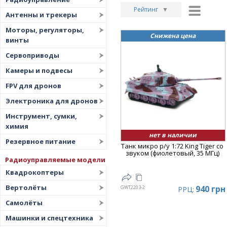
Рейтинг
▼
Антенны и трекеры
Рейтинг
▲
Моторы, регуляторы,
Снижена цена
винты
Дата
▲
Сервоприводы
Дата
▼
Камеры и подвесы
Цена
▲
FPV для дронов
Цена
▼
Электроника для дронов
Инструмент, сумки,
химия
нет в наличии
Резервное питание
Танк микро р/у 1:72 King Tiger со
звуком (фиолетовый, 35 МГц)
Радиоуправляемые модели
Квадрокоптеры
Вертолёты
940 грн
GWT2203-2
РРЦ:
Самолёты
Машинки и спецтехника