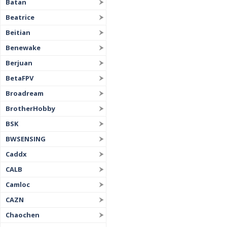
Batan
Beatrice
Beitian
Benewake
Berjuan
BetaFPV
Broadream
BrotherHobby
BSK
BWSENSING
Caddx
CALB
Camloc
CAZN
Chaochen