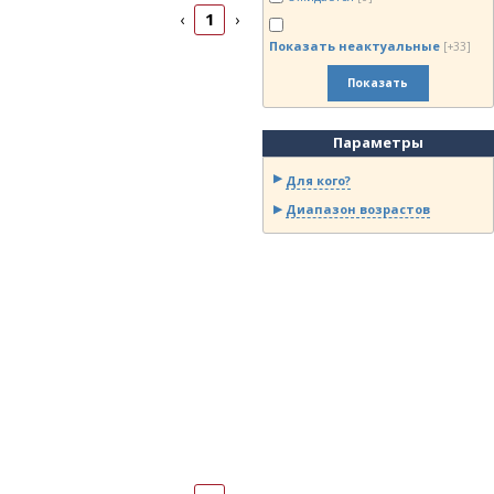
1
‹
›
Показать неактуальные
[+33]
Показать
Параметры
Для кого?
Диапазон возрастов