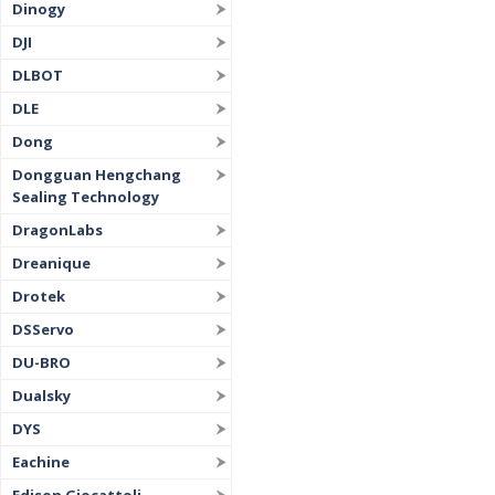
Dinogy
DJI
DLBOT
DLE
Dong
Dongguan Hengchang
Sealing Technology
DragonLabs
Dreanique
Drotek
DSServo
DU-BRO
Dualsky
DYS
Eachine