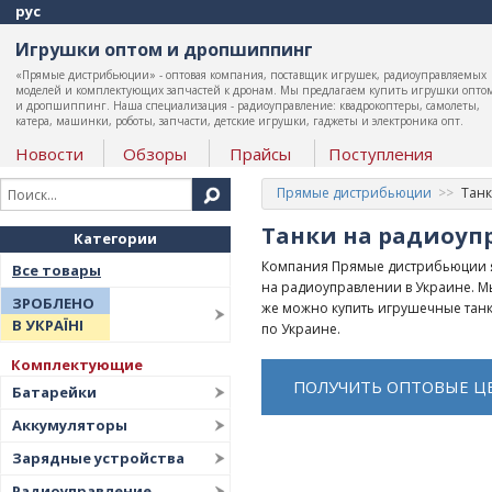
рус
Игрушки оптом и дропшиппинг
«Прямые дистрибьюции» - оптовая компания, поставщик игрушек, радиоуправляемых
моделей и комплектующих запчастей к дронам. Мы предлагаем купить игрушки опто
и дропшиппинг. Наша специализация - радиоуправление: квадрокоптеры, самолеты,
катера, машинки, роботы, запчасти, детские игрушки, гаджеты и электроника опт.
Новости
Обзоры
Прайсы
Поступления
Прямые дистрибьюции
Танк
Танки на радиоуп
Категории
Компания Прямые дистрибьюции я
Все товары
на радиоуправлении в Украине. М
ЗРОБЛЕНО
же можно купить игрушечные танки
В УКРАЇНІ
по Украине.
Комплектующие
ПОЛУЧИТЬ ОПТОВЫЕ Ц
Батарейки
Аккумуляторы
Зарядные устройства
Радиоуправление