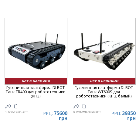
нет в наличии
нет в наличии
Гусеничная платформа DLBOT
Гусеничная платформа DLBOT
Танк TR400 для робототехники
Танк WT600S для
(KIT3)
робототехники (KIT3, белый)
75600
39350
DLBOT-TR400-KIT3
DLBOT-WT600SW-KIT3
РРЦ:
РРЦ:
грн
грн