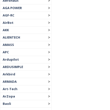
Aeronaut
AGA POWER
AGF-RC
AirBot
AKK
ALIENTECH
AMASS
APC
Ardupilot
ARDUSIMPLE
Arkbird
ARMADA
Art-Tech
ArZopa
Baoli