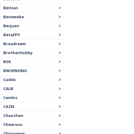
Beitian
Benewake
Berjuan
BetaFPV
Broadream
BrotherHobby
BSK
BWSENSING
Caddx
CALB
Camloc
CAZN
Chaochen
Cheerson
Chinowing