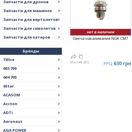
Запчасти для дронов
Запчасти для машинок
Запчасти для вертолетов
Запчасти для самолетов
нет в наличии
Запчасти для катеров
Свеча накаливания NGK CM7
Бренды
1Wire
630 грн
NGK-CM6-5812
РРЦ:
603 700
604 700
6Star
ACASOM
Accton
ADTi
Aeronaut
AGA POWER