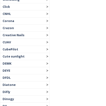
Click
CNHL
Corona
Crazon
Creative Nails
CUAV
CubePilot
Cute sunlight
DEMK
DEYE
DFDL
Diatone
DiFly
Dinogy