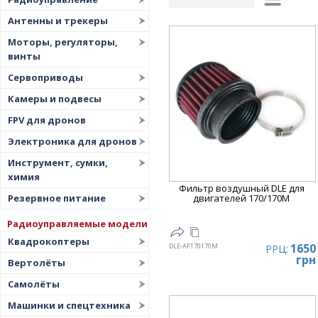
Рейтинг
▲
Антенны и трекеры
Дата
▲
Моторы, регуляторы,
винты
Дата
▼
Сервоприводы
Цена
▲
Камеры и подвесы
Цена
▼
FPV для дронов
Электроника для дронов
Инструмент, сумки,
химия
Фильтр воздушный DLE для
Резервное питание
двигателей 170/170M
Радиоуправляемые модели
Квадрокоптеры
1650
DLE-AF170170M
РРЦ:
грн
Вертолёты
Самолёты
Машинки и спецтехника