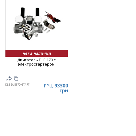
нет в наличии
Двигатель DLE 170 с
электростартером
93300
DLE-DLE170+START
РРЦ:
грн