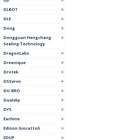
DJI
DLBOT
DLE
Dong
Dongguan Hengchang
Sealing Technology
DragonLabs
Dreanique
Drotek
DSServo
DU-BRO
Dualsky
DYS
Eachine
Edison Giocattoli
EDUP