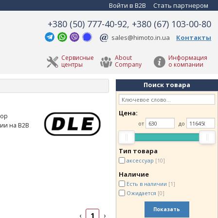
Войти в B2B
Стать партнером
+380 (50) 777-40-92, +380 (67) 103-00-80
sales@himoto.in.ua
Контакты
Сервисные
About
Информация
центры
Company
о компании
Поиск товара
Цена:
тор
от
до
ции на B2B
Тип товара
аксессуар
[10]
Наличие
Есть в наличии
[1]
Ожидается
[0]
Показать
1
‹
›