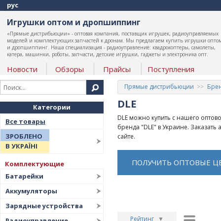
рус
Игрушки оптом и дропшиппинг
«Прямые дистрибьюции» - оптовая компания, поставщик игрушек, радиоуправляемых
моделей и комплектующих запчастей к дронам. Мы предлагаем купить игрушки опто
и дропшиппинг. Наша специализация - радиоуправление: квадрокоптеры, самолеты,
катера, машинки, роботы, запчасти, детские игрушки, гаджеты и электроника опт.
Новости
Обзоры
Прайсы
Поступления
Прямые дистрибьюции
Бре
DLE
Категории
DLE можно купить с нашего оптов
Все товары
бренда "DLE" в Украине. Заказать
ЗРОБЛЕНО
сайте.
В УКРАЇНІ
ПОЛУЧИТЬ ОПТОВЫЕ Ц
Комплектующие
Батарейки
Аккумуляторы
Зарядные устройства
Рейтинг
▼
Радиоуправление