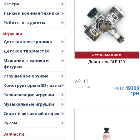
Катера
Танки и военная техника
Роботы и гаджеты
Игрушки
Детская электроника
Детское творчество
нет в наличии
Машинки, техника и
Двигатель DLE 120
фигурки
Игрушечное оружие
Конструкторы и 3D пазлы
49300
DLE-DLE120
РРЦ:
грн
Развивающие игрушки
Музыкальные игрушки
Спорт и активный отдых
Куклы
Запчасти