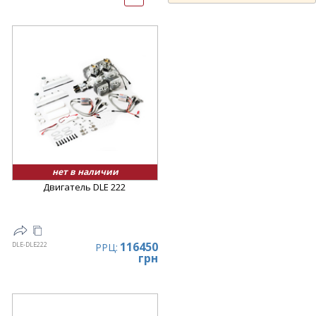
нет в наличии
Двигатель DLE 222
116450
DLE-DLE222
РРЦ:
грн