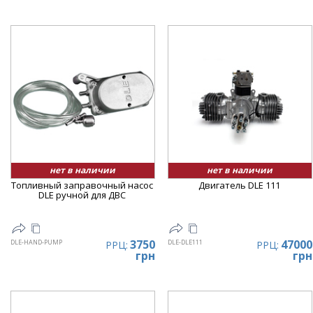
нет в наличии
нет в наличии
Топливный заправочный насос
Двигатель DLE 111
DLE ручной для ДВС
3750
47000
DLE-HAND-PUMP
DLE-DLE111
РРЦ:
РРЦ:
грн
грн