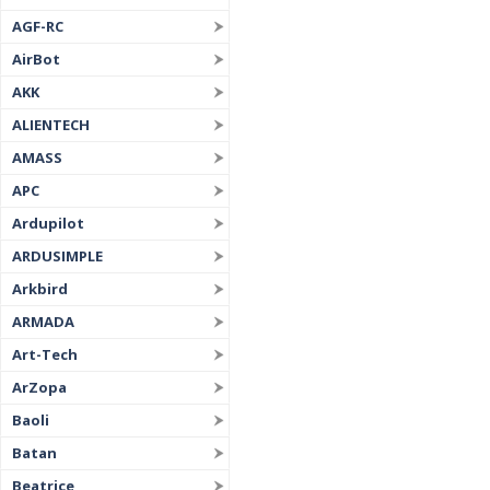
AGF-RC
AirBot
AKK
ALIENTECH
AMASS
APC
Ardupilot
ARDUSIMPLE
Arkbird
ARMADA
Art-Tech
ArZopa
Baoli
Batan
Beatrice