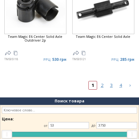
Team Magic E6 Center Solid Axle
Team Magic E6 Center Solid Axle
Outdriver 2p
530 грн
285 грн
TM505118
РРЦ:
TM505121
РРЦ:
›
1
2
3
4
Поиск товара
Цена:
от
до