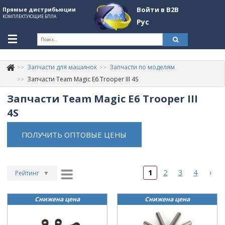
Войти в B2B
Прямые дистрибьюции
КОМПЛЕКТУЮЩИЕ БПЛА
Рус
Укр
Рус
Запчасти для машинок
Запчасти по моделям
Контакты
+380507774092
Запчасти Team Magic E6 Trooper III 4S
Запчасти Team Magic E6 Trooper III
Информация о компании
4S
About Company
ПОЛУЧИТЬ ОПТОВЫЕ ЦЕНЫ
Обзоры
Категории
›
1
2
3
4
Бренды
Рейтинг
▼
Рейтинг
▲
Войти в B2B
Снижена цена
Снижена цена
Дата
▲
Стать партнером
Дата
▼