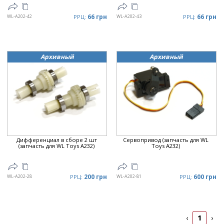
66 грн
66 грн
WL-A202-42
РРЦ:
WL-A202-43
РРЦ:
Архивный
Архивный
Дифференциал в сборе 2 шт
Сервопривод (запчасть для WL
(запчасть для WL Toys A232)
Toys A232)
200 грн
600 грн
WL-A202-28
РРЦ:
WL-A202-81
РРЦ:
1
‹
›