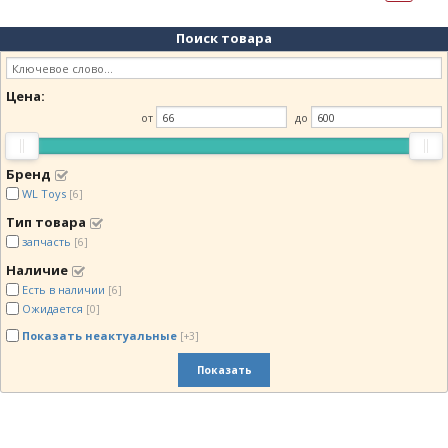
Поиск товара
Цена:
от
до
Бренд
WL Toys
[6]
Тип товара
запчасть
[6]
Наличие
Есть в наличии
[6]
Ожидается
[0]
Показать неактуальные
[+3]
Показать