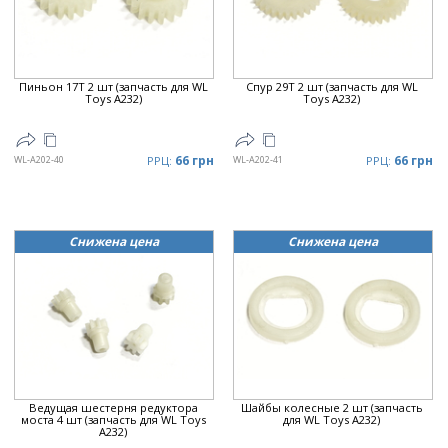
Цена
▼
Пиньон 17T 2 шт (запчасть для WL
Спур 29T 2 шт (запчасть для WL
Toys A232)
Toys A232)
66 грн
66 грн
WL-A202-40
РРЦ:
WL-A202-41
РРЦ:
Снижена цена
Снижена цена
Ведущая шестерня редуктора
Шайбы колесные 2 шт (запчасть
моста 4 шт (запчасть для WL Toys
для WL Toys A232)
A232)