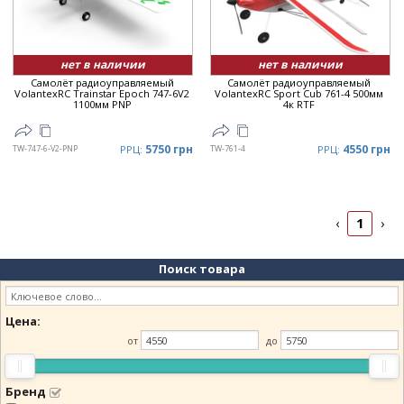
Цена
▼
нет в наличии
нет в наличии
Самолёт радиоуправляемый
Самолёт радиоуправляемый
VolantexRC Trainstar Epoch 747-6V2
VolantexRC Sport Cub 761-4 500мм
1100мм PNP
4к RTF
5750 грн
4550 грн
TW-747-6-V2-PNP
РРЦ:
TW-761-4
РРЦ:
1
‹
›
Поиск товара
Цена:
от
до
Бренд