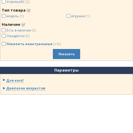
VolantexRC
[2]
Тип товара
модель
игрушка
[1]
[1]
Наличие
Есть в наличии
[0]
Ожидается
[0]
Показать неактуальные
[+16]
Показать
Параметры
Для кого?
Диапазон возрастов