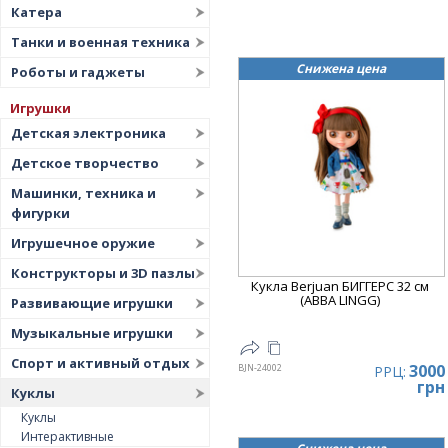
Катера
Танки и военная техника
Снижена цена
Роботы и гаджеты
Игрушки
Детская электроника
Детское творчество
Машинки, техника и
фигурки
Игрушечное оружие
Конструкторы и 3D пазлы
Кукла Berjuan БИГГЕРС 32 см
(ABBA LINGG)
Развивающие игрушки
Музыкальные игрушки
Спорт и активный отдых
3000
BJN-24002
РРЦ:
грн
Куклы
Куклы
Интерактивные