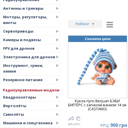
Антенны и трекеры
Моторы, регуляторы,
винты
Рейтинг
▼
Сервоприводы
Рейтинг
▲
Снижена цена
Камеры и подвесы
Дата
▲
FPV для дронов
Дата
▼
Электроника для дронов
Цена
▲
Инструмент, сумки,
Цена
▼
химия
Резервное питание
Радиоуправляемые модели
Квадрокоптеры
Кукла пупс Berjuan БЭБИ
БИГГЕРС с запахом ванили 14 см
Вертолёты
(CASTANO)
Самолёты
Машинки и спецтехника
900 грн
BJN-24101
РРЦ: