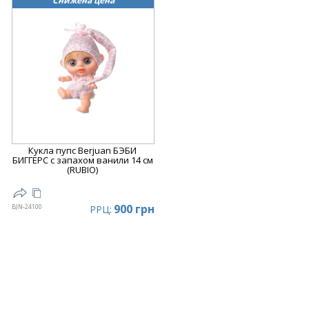
Снижена цена
Кукла пупс Berjuan БЭБИ
БИГГЕРС с запахом ванили 14 см
(RUBIO)
900 грн
BJN-24100
РРЦ: