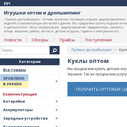
рус
Игрушки оптом и дропшиппинг
«Прямые дистрибьюции» - оптовая компания, поставщик игрушек, радиоуправляемых
моделей и комплектующих запчастей к дронам. Мы предлагаем купить игрушки опто
и дропшиппинг. Наша специализация - радиоуправление: квадрокоптеры, самолеты,
катера, машинки, роботы, запчасти, детские игрушки, гаджеты и электроника опт.
Новости
Обзоры
Прайсы
Поступления
Прямые дистрибьюции
Кукл
Куклы оптом
Категории
Мы предлагаем купить детские игру
Все товары
Украине. Так же предлагаем услугу
ЗРОБЛЕНО
В УКРАЇНІ
ПОЛУЧИТЬ ОПТОВЫЕ Ц
Комплектующие
Батарейки
Аккумуляторы
Зарядные устройства
Радиоуправление