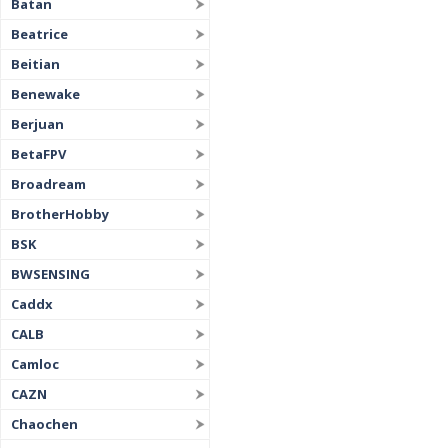
Batan
Beatrice
Beitian
Benewake
Berjuan
BetaFPV
Broadream
BrotherHobby
BSK
BWSENSING
Caddx
CALB
Camloc
CAZN
Chaochen