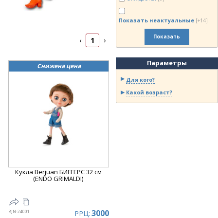
Показать неактуальные
[+14]
Показать
1
‹
›
Параметры
Снижена цена
Для кого?
Какой возраст?
Кукла Berjuan БИГГЕРС 32 см
(ENDO GRIMALDI)
3000
BJN-24001
РРЦ: