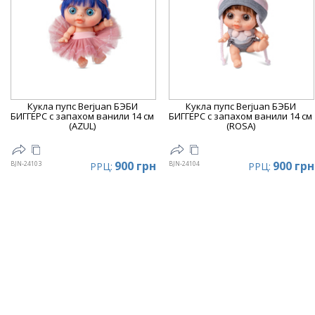
Кукла пупс Berjuan БЭБИ
Кукла пупс Berjuan БЭБИ
БИГГЕРС с запахом ванили 14 см
БИГГЕРС с запахом ванили 14 см
(AZUL)
(ROSA)
900 грн
900 грн
BJN-24103
BJN-24104
РРЦ:
РРЦ: