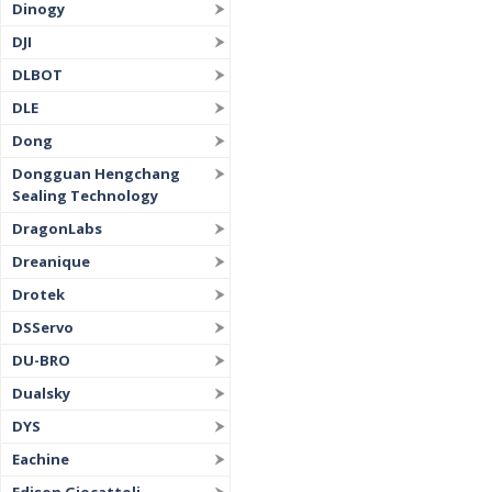
Dinogy
DJI
DLBOT
DLE
Dong
Dongguan Hengchang
Sealing Technology
DragonLabs
Dreanique
Drotek
DSServo
DU-BRO
Dualsky
DYS
Eachine