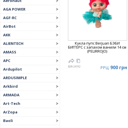
Aeronaut
AGA POWER
AGF-RC
AirBot
AKK
Кукла пупс Berjuan БЭБИ
ALIENTECH
БИГГЕРС с запахом ванили 14 см
(PELIRROJO)
AMASS
APC
900 грн
BJN-24102
РРЦ:
Ardupilot
ARDUSIMPLE
Arkbird
ARMADA
Art-Tech
ArZopa
Baoli