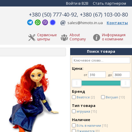
Войти в B2B
Стать партнером
+380 (50) 777-40-92, +380 (67) 103-00-80
sales@himoto.in.ua
Контакты
Сервисные
About
Информация
центры
Company
о компании
Поиск товара
Цена:
от
до
Бренд
Beatrice
Berjuan
[2]
[13]
Тип товара
игрушка
[15]
Наличие
Есть в наличии
[15]
Ожидается
[0]