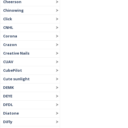
Cheerson
Chinowing
Click
CNHL
Corona
Crazon
Creative Nails
CUAV
CubePilot
Cute sunlight
DEMK
DEYE
DFDL
Diatone
DiFly