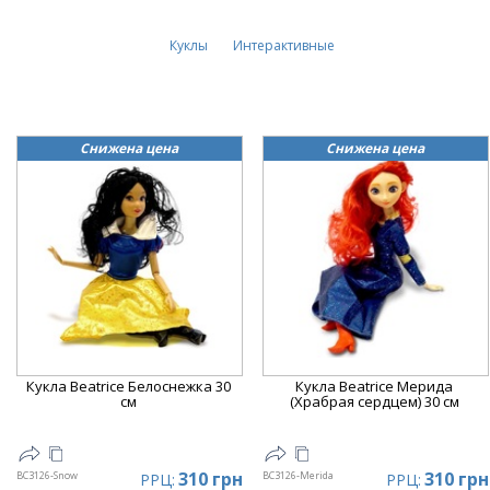
Куклы
Интерактивные
Снижена цена
Снижена цена
Кукла Beatrice Белоснежка 30
Кукла Beatrice Мерида
см
(Храбрая сердцем) 30 см
310 грн
310 грн
BC3126-Snow
BC3126-Merida
РРЦ:
РРЦ: