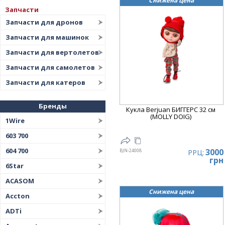
Снижена цена
Запчасти
Запчасти для дронов
Запчасти для машинок
Запчасти для вертолетов
Запчасти для самолетов
Запчасти для катеров
Бренды
Кукла Berjuan БИГГЕРС 32 см
(MOLLY DOIG)
1Wire
603 700
604 700
3000
BJN-24008
РРЦ:
грн
6Star
ACASOM
Снижена цена
Accton
ADTi