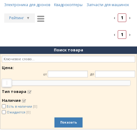
Электроника для дронов
Квадрокоптеры
Запчасти для машинок
1
‹
›
Рейтинг
▼
Рейтинг
▲
1
‹
›
Дата
▲
Дата
▼
Поиск товара
Цена
▲
Цена
▼
Цена:
от
до
Тип товара
Наличие
Есть в наличии
[0]
Ожидается
[0]
Показать