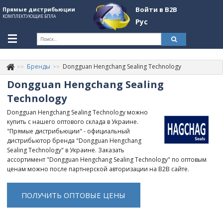
Войти в B2B
Прямые дистрибьюции
КОМПЛЕКТУЮЩИЕ БПЛА
Рус
Укр
Рус
Бренды
Dongguan Hengchang Sealing Technology
Контакты
+380507774092
Dongguan Hengchang Sealing
Technology
Информация о компании
Dongguan Hengchang Sealing Technology можно
About Company
купить с нашего оптового склада в Украине.
"Прямые дистрибьюции" - официальный
Обзоры
дистрибьютор бренда "Dongguan Hengchang
Sealing Technology" в Украине. Заказать
Категории
ассортимент "Dongguan Hengchang Sealing Technology" по оптовым
ценам можно после партнерской авторизации на B2B сайте.
Бренды
Войти в B2B
ПОЛУЧИТЬ ОПТОВЫЕ ЦЕНЫ
Стать партнером