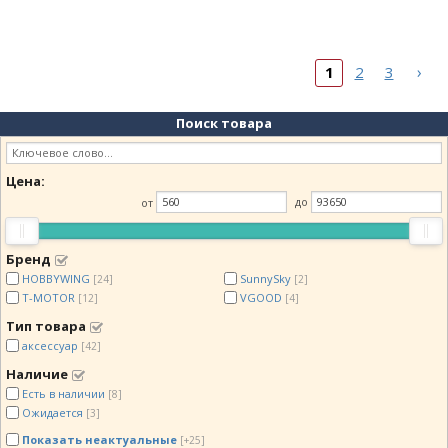
›
1
2
3
Поиск товара
Цена:
от
до
Бренд
HOBBYWING
SunnySky
[24]
[2]
T-MOTOR
VGOOD
[12]
[4]
Тип товара
аксессуар
[42]
Наличие
Есть в наличии
[8]
Ожидается
[3]
Показать неактуальные
[+25]