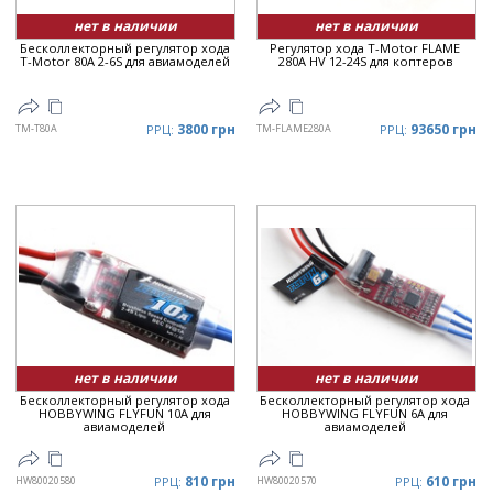
нет в наличии
нет в наличии
Бесколлекторный регулятор хода
Регулятор хода T-Motor FLAME
T-Motor 80A 2-6S для авиамоделей
280A HV 12-24S для коптеров
3800 грн
93650 грн
TM-T80A
РРЦ:
TM-FLAME280A
РРЦ:
нет в наличии
нет в наличии
Бесколлекторный регулятор хода
Бесколлекторный регулятор хода
HOBBYWING FLYFUN 10A для
HOBBYWING FLYFUN 6A для
авиамоделей
авиамоделей
810 грн
610 грн
HW80020580
РРЦ:
HW80020570
РРЦ: