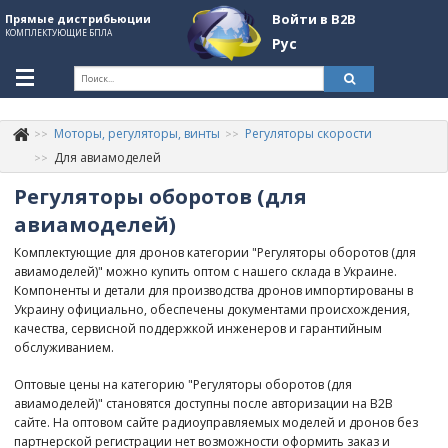
Войти в B2B
Прямые дистрибьюции
КОМПЛЕКТУЮЩИЕ БПЛА
Рус
Укр
Рус
Моторы, регуляторы, винты
Регуляторы скорости
Контакты
+380507774092
Для авиамоделей
Регуляторы оборотов (для
Информация о компании
авиамоделей)
About Company
Комплектующие для дронов категории "Регуляторы оборотов (для
Обзоры
авиамоделей)" можно купить оптом с нашего склада в Украине.
Компоненты и детали для производства дронов импортированы в
Категории
Украину официально, обеспечены документами происхождения,
качества, сервисной поддержкой инженеров и гарантийным
Бренды
обслуживанием.
Войти в B2B
Оптовые цены на категорию "Регуляторы оборотов (для
авиамоделей)" становятся доступны после авторизации на B2B
Стать партнером
сайте. На оптовом сайте радиоуправляемых моделей и дронов без
партнерской регистрации нет возможности оформить заказ и