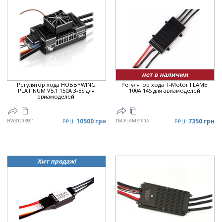
нет в наличии
Регулятор хода HOBBYWING
Регулятор хода T-Motor FLAME
PLATINUM V5.1 150A 3-8S для
100A 14S для авиамоделей
авиамоделей
10500 грн
7350 грн
HW30203501
РРЦ:
TM-FLAME100A
РРЦ:
Хит продаж!