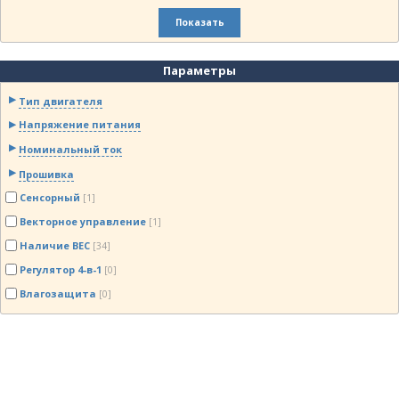
Показать
Параметры
Тип двигателя
Напряжение питания
Номинальный ток
Прошивка
Сенсорный
[1]
Векторное управление
[1]
Наличие BEC
[34]
Регулятор 4-в-1
[0]
Влагозащита
[0]