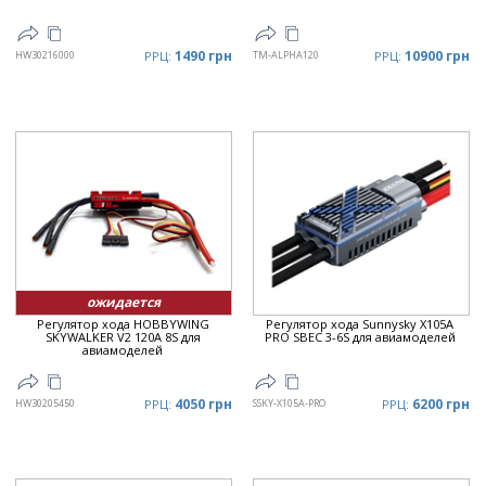
1490 грн
10900 грн
HW30216000
РРЦ:
TM-ALPHA120
РРЦ:
ожидается
Регулятор хода HOBBYWING
Регулятор хода Sunnysky X105A
SKYWALKER V2 120A 8S для
PRO SBEC 3-6S для авиамоделей
авиамоделей
4050 грн
6200 грн
HW30205450
РРЦ:
SSKY-X105A-PRO
РРЦ: