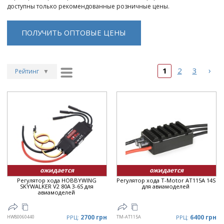
доступны только рекомендованные розничные цены.
ПОЛУЧИТЬ ОПТОВЫЕ ЦЕНЫ
›
1
2
3
Рейтинг
▼
Рейтинг
▲
Дата
▲
Дата
▼
Цена
▲
Цена
▼
ожидается
ожидается
Регулятор хода HOBBYWING
Регулятор хода T-Motor AT115A 14S
SKYWALKER V2 80A 3-6S для
для авиамоделей
авиамоделей
2700 грн
6400 грн
HW80060440
РРЦ:
TM-AT115A
РРЦ: