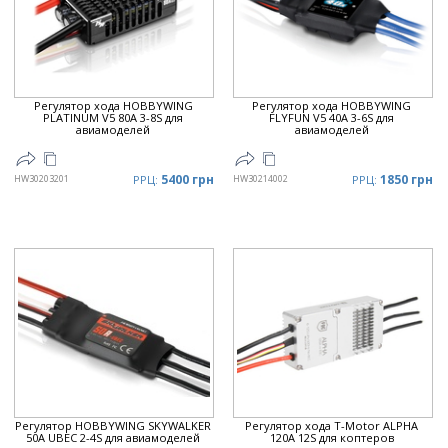
Регулятор хода HOBBYWING
Регулятор хода HOBBYWING
PLATINUM V5 80A 3-8S для
FLYFUN V5 40A 3-6S для
авиамоделей
авиамоделей
5400 грн
1850 грн
HW30203201
РРЦ:
HW30214002
РРЦ:
Регулятор HOBBYWING SKYWALKER
Регулятор хода T-Motor ALPHA
50A UBEC 2-4S для авиамоделей
120A 12S для коптеров