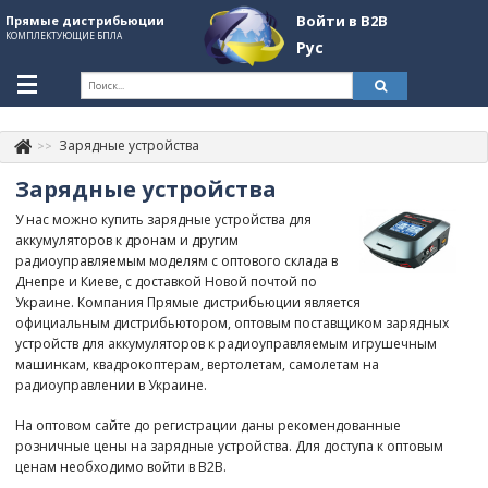
Войти в B2B
Прямые дистрибьюции
КОМПЛЕКТУЮЩИЕ БПЛА
Рус
Укр
Рус
Зарядные устройства
Контакты
+380507774092
Зарядные устройства
Информация о компании
У нас можно купить зарядные устройства для
аккумуляторов к дронам и другим
About Company
радиоуправляемым моделям с оптового склада в
Днепре и Киеве, с доставкой Новой почтой по
Обзоры
Украине. Компания Прямые дистрибьюции является
официальным дистрибьютором, оптовым поставщиком зарядных
Категории
устройств для аккумуляторов к радиоуправляемым игрушечным
машинкам, квадрокоптерам, вертолетам, самолетам на
Бренды
радиоуправлении в Украине.
Войти в B2B
На оптовом сайте до регистрации даны рекомендованные
розничные цены на зарядные устройства. Для доступа к оптовым
Стать партнером
ценам необходимо войти в B2B.