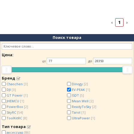
1
‹
›
Поиск товара
Цена:
от
до
Бренд
Chaochen
Dinogy
[3]
[2]
DJI
EV-PEAK
[3]
[1]
GT Power
ISDT
[1]
[5]
JHEMCU
Mean Well
[1]
[2]
PowerBox
ReadyToSky
[2]
[2]
SkyRC
Tarot
[54]
[1]
ToolKitRC
UltraPower
[8]
[1]
Тип товара
аксессуар
[86]