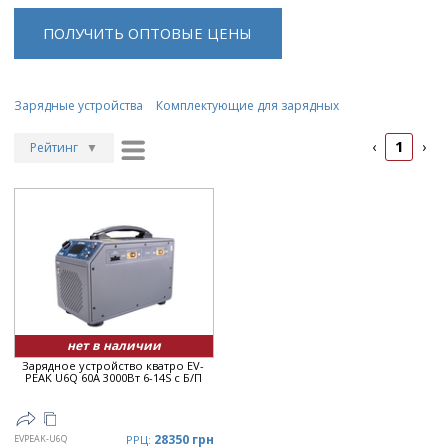
ПОЛУЧИТЬ ОПТОВЫЕ ЦЕНЫ
Зарядные устройства
Комплектующие для зарядных
1
‹
›
Рейтинг
▼
Рейтинг
▲
Дата
▲
Дата
▼
Цена
▲
Цена
▼
нет в наличии
Зарядное устройство кватро EV-
PEAK U6Q 60А 3000Вт 6-14S с Б/П
28350 грн
EVPEAK-U6Q
РРЦ: