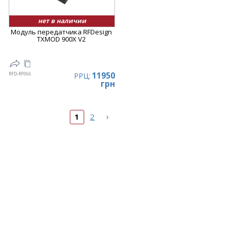
нет в наличии
Модуль передатчика RFDesign
TXMOD 900X V2
11950
RFD-RF066
РРЦ:
грн
›
1
2