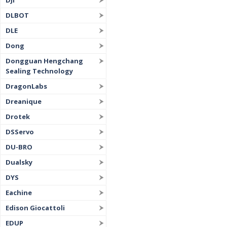
DJI
DLBOT
DLE
Dong
Dongguan Hengchang
Sealing Technology
DragonLabs
Dreanique
Drotek
DSServo
DU-BRO
Dualsky
DYS
Eachine
Edison Giocattoli
EDUP