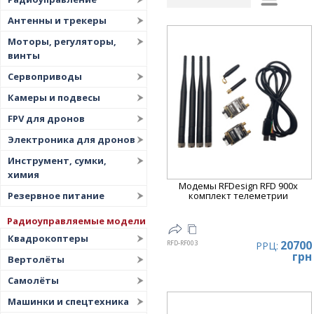
Рейтинг
▲
Антенны и трекеры
Дата
▲
Моторы, регуляторы,
винты
Дата
▼
Сервоприводы
Цена
▲
Камеры и подвесы
Цена
▼
FPV для дронов
Электроника для дронов
Инструмент, сумки,
химия
Модемы RFDesign RFD 900x
Резервное питание
комплект телеметрии
Радиоуправляемые модели
Квадрокоптеры
20700
RFD-RF003
РРЦ:
грн
Вертолёты
Самолёты
Машинки и спецтехника