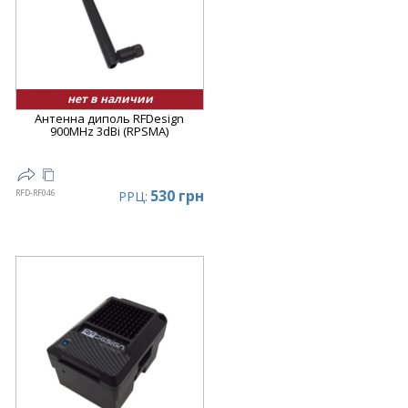
нет в наличии
Антенна диполь RFDesign
900MHz 3dBi (RPSMA)
530 грн
RFD-RF046
РРЦ: