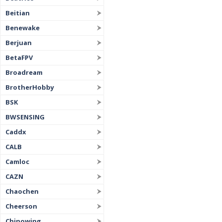
Beitian
Benewake
Berjuan
BetaFPV
Broadream
BrotherHobby
BSK
BWSENSING
Caddx
CALB
Camloc
CAZN
Chaochen
Cheerson
Chinowing