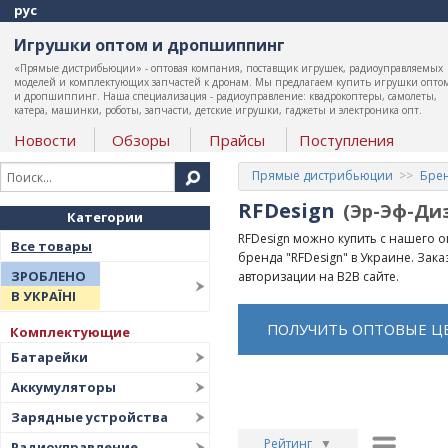
рус
Игрушки оптом и дропшиппинг
«Прямые дистрибьюции» - оптовая компания, поставщик игрушек, радиоуправляемых
моделей и комплектующих запчастей к дронам. Мы предлагаем купить игрушки опто
и дропшиппинг. Наша специализация - радиоуправление: квадрокоптеры, самолеты,
катера, машинки, роботы, запчасти, детские игрушки, гаджеты и электроника опт.
Новости
Обзоры
Прайсы
Поступления
Прямые дистрибьюции
Бре
RFDesign
(Эр-Эф-Ди
Категории
RFDesign можно купить с нашего 
Все товары
бренда "RFDesign" в Украине. Зак
ЗРОБЛЕНО
авторизации на B2B сайте.
В УКРАЇНІ
ПОЛУЧИТЬ ОПТОВЫЕ Ц
Комплектующие
Батарейки
Аккумуляторы
Зарядные устройства
Рейтинг
▼
Радиоуправление