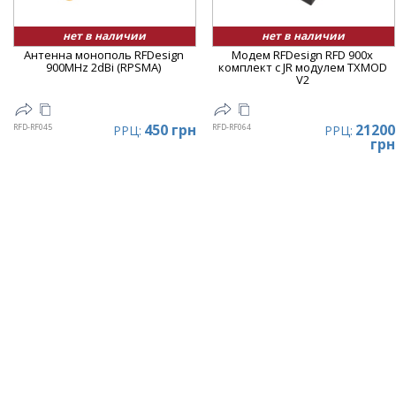
нет в наличии
нет в наличии
Антенна монополь RFDesign
Модем RFDesign RFD 900x
900MHz 2dBi (RPSMA)
комплект с JR модулем TXMOD
V2
450 грн
21200
RFD-RF045
RFD-RF064
РРЦ:
РРЦ:
грн