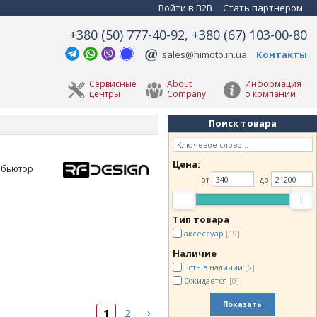
Войти в B2B
Стать партнером
+380 (50) 777-40-92, +380 (67) 103-00-80
sales@himoto.in.ua
Контакты
Сервисные
About
Информация
центры
Company
о компании
Поиск товара
Цена:
рибьютор
от
до
Тип товара
аксессуар
[19]
Наличие
Есть в наличии
[6]
Ожидается
[0]
Показать
›
1
2