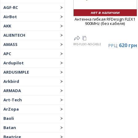
AGF-RC
нет в наличии
AirBot
Антенна гибкая RFDesign FLEX1
900MHz (без кабеля)
AKK
ALIENTECH
AMASS
620 грн
RFD-FLEX1-NO-CABLE
РРЦ:
APC
Ardupilot
ARDUSIMPLE
Arkbird
ARMADA
Art-Tech
ArZopa
Baoli
Batan
Beatrice