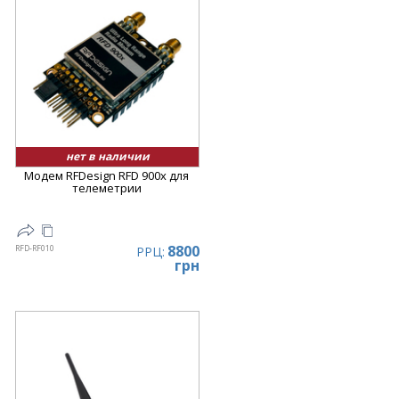
нет в наличии
Модем RFDesign RFD 900x для
телеметрии
8800
RFD-RF010
РРЦ:
грн