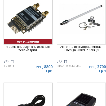
нет в наличии
Модем RFDesign RFD 868x для
Антенна всенаправленная
телеметрии
RFDesign 900MHz 6dBi (N)
8800
3700
RFD-RF014
RFD-ANT-900-6dBi-OMNI-N
РРЦ:
РРЦ:
грн
грн