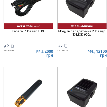
нет в наличии
нет в наличии
Кабель RFDesign FTDI
Модуль передатчика RFDesign
TXMOD 900x
2000
12100
RFD-RF033
RFD-RF055
РРЦ:
РРЦ:
грн
грн