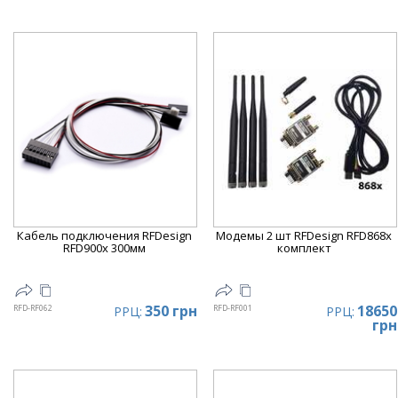
Кабель подключения RFDesign
Модемы 2 шт RFDesign RFD868x
RFD900x 300мм
комплект
350 грн
18650
RFD-RF062
RFD-RF001
РРЦ:
РРЦ:
грн