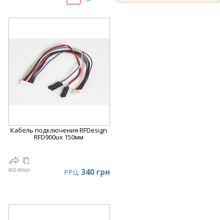
Кабель подключения RFDesign
RFD900ux 150мм
340 грн
RFD-RF060
РРЦ: