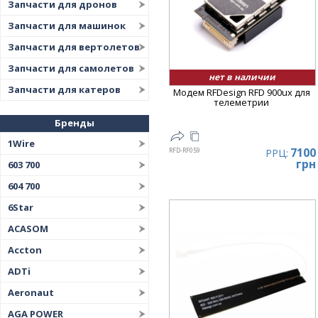
Запчасти для дронов
Запчасти для машинок
Запчасти для вертолетов
Запчасти для самолетов
нет в наличии
Запчасти для катеров
Модем RFDesign RFD 900ux для
телеметрии
Бренды
1Wire
7100
RFD-RF059
РРЦ:
грн
603 700
604 700
6Star
ACASOM
Accton
ADTi
Aeronaut
AGA POWER