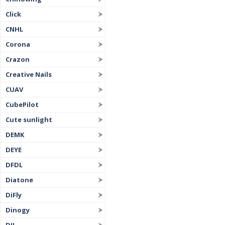
Click
CNHL
Corona
Crazon
Creative Nails
CUAV
CubePilot
Cute sunlight
DEMK
DEYE
DFDL
Diatone
DiFly
Dinogy