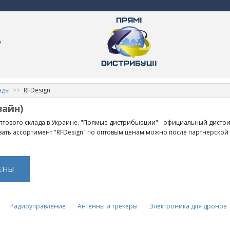
м
нды
RFDesign
зайн)
оптового склада в Украине. "Прямые дистрибьюции" - официальный дист
азать ассортимент "RFDesign" по оптовым ценам можно после партнерской
ЕНЫ
Радиоуправление
Антенны и трекеры
Электроника для дронов