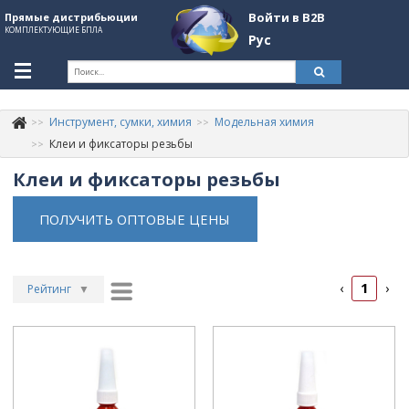
Войти в B2B
Прямые дистрибьюции
КОМПЛЕКТУЮЩИЕ БПЛА
Рус
Укр
Рус
Инструмент, сумки, химия
Модельная химия
Контакты
+380507774092
Клеи и фиксаторы резьбы
Клеи и фиксаторы резьбы
Информация о компании
About Company
ПОЛУЧИТЬ ОПТОВЫЕ ЦЕНЫ
Обзоры
Категории
1
‹
›
Рейтинг
▼
Бренды
Рейтинг
▲
Дата
▲
Войти в B2B
Дата
▼
Стать партнером
Цена
▲