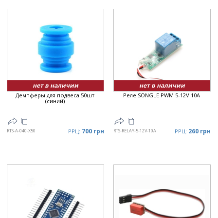
нет в наличии
нет в наличии
Демпферы для подвеса 50шт
Реле SONGLE PWM 5-12V 10A
(синий)
700 грн
260 грн
RTS-A-040-X50
РРЦ:
RTS-RELAY-5-12V-10A
РРЦ: