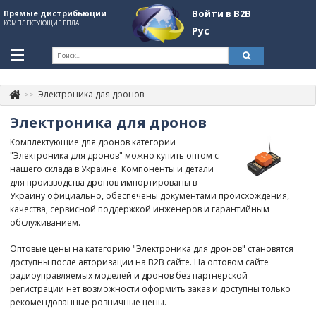
Войти в B2B
Прямые дистрибьюции
КОМПЛЕКТУЮЩИЕ БПЛА
Рус
Укр
Рус
Электроника для дронов
Контакты
+380507774092
Электроника для дронов
Информация о компании
Комплектующие для дронов категории
"Электроника для дронов" можно купить оптом с
About Company
нашего склада в Украине. Компоненты и детали
для производства дронов импортированы в
Обзоры
Украину официально, обеспечены документами происхождения,
качества, сервисной поддержкой инженеров и гарантийным
Категории
обслуживанием.
Бренды
Оптовые цены на категорию "Электроника для дронов" становятся
доступны после авторизации на B2B сайте. На оптовом сайте
Войти в B2B
радиоуправляемых моделей и дронов без партнерской
регистрации нет возможности оформить заказ и доступны только
Стать партнером
рекомендованные розничные цены.