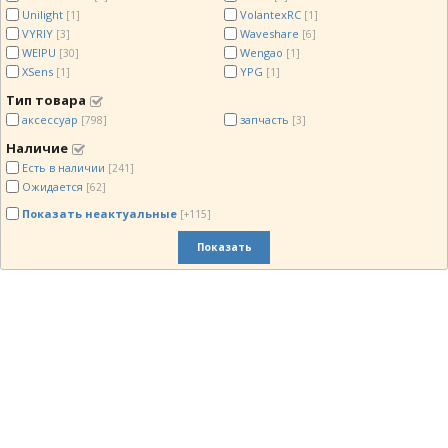
Unilight
VolantexRC
[1]
[1]
VYRIY
Waveshare
[3]
[6]
WEIPU
Wengao
[30]
[1]
XSens
YPG
[1]
[1]
Тип товара
аксессуар
запчасть
[798]
[3]
Наличие
Есть в наличии
[241]
Ожидается
[62]
Показать неактуальные
[+115]
Показать