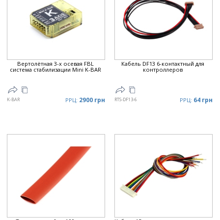
Вертолётная 3-х осевая FBL
Кабель DF13 6-контактный для
система стабилизации Mini K-BAR
контроллеров
2900 грн
64 грн
K-BAR
РРЦ:
RTS-DF13-6
РРЦ: