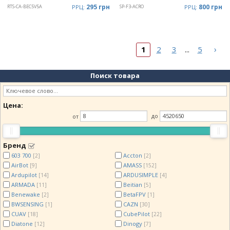
295 грн
800 грн
RTS-CA-BEC5V5A
РРЦ:
SP-F3-ACRO
РРЦ:
›
1
2
3
5
...
Поиск товара
Цена:
от
до
Бренд
603 700
Accton
[2]
[2]
AirBot
AMASS
[9]
[152]
Ardupilot
ARDUSIMPLE
[14]
[4]
ARMADA
Beitian
[11]
[5]
Benewake
BetaFPV
[2]
[1]
BWSENSING
CAZN
[1]
[30]
CUAV
CubePilot
[18]
[22]
Diatone
Dinogy
[12]
[7]