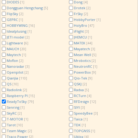
DIODES
Dong
[1]
[4]
Dongguan Hengchang
Drotek
[5]
[2]
FlipSky
FrSky
[2]
[2]
GEPRC
HobbyPorter
[1]
[1]
HOBBYWING
HolyBro
[16]
[47]
Idealplusing
iFlight
[1]
[3]
JETI model
JHEMCU
[2]
[1]
Lightware
MATEK
[6]
[44]
MAUCH
Mayatech
[20]
[3]
Maytech
Mean Well
[1]
[5]
Moflon
Mrobotics
[2]
[2]
Nanoradar
NeutronRC
[3]
[1]
Openpilot
PowerBox
[2]
[9]
QianJia
Qio-Tek
[110]
[9]
QS
QSKJ
[10]
[2]
Radiolink
Radxa
[2]
[5]
Raspberry PI
RCTurn
[15]
[4]
ReadyToSky
RFDesign
[79]
[12]
Senring
SIYI
[1]
[3]
SkyRC
SpeedyBee
[2]
[3]
T-MOTOR
Taica
[1]
[1]
Tarot
TDK
[10]
[1]
Team Magic
TOPGNSS
[2]
[1]
Traco Power
Ublox
[2]
[4]