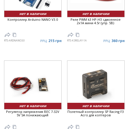
нет в наличии
нет в наличии
Контроллер Arduino NANO V3.0
Реле PWM k3 НР-НЗ сдвоенное
2x1А мини 4.5г (упр. 5В)
215 грн
360 грн
RTS-ARDNANO3.0
РРЦ:
RTS-K3RELAY-1A
РРЦ:
нет в наличии
нет в наличии
Регулятор напряжения BEC 7-32V
Полетный контроллер SP Racing F3
5V 5A понижающий
Acro для коптеров