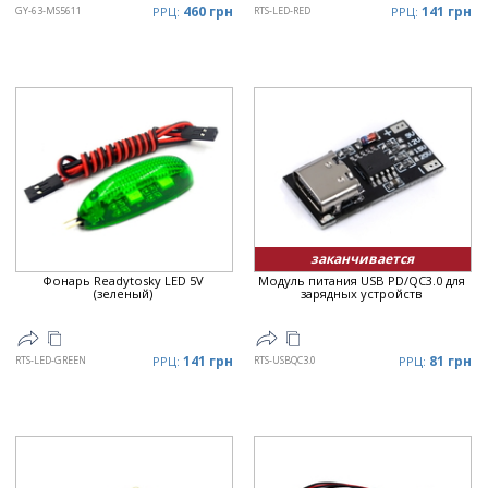
460 грн
141 грн
GY-63-MS5611
РРЦ:
RTS-LED-RED
РРЦ:
заканчивается
Фонарь Readytosky LED 5V
Модуль питания USB PD/QC3.0 для
(зеленый)
зарядных устройств
141 грн
81 грн
RTS-LED-GREEN
РРЦ:
RTS-USBQC3.0
РРЦ: