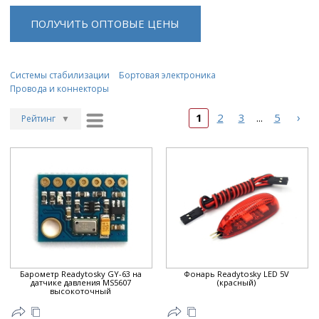
ПОЛУЧИТЬ ОПТОВЫЕ ЦЕНЫ
Системы стабилизации
Бортовая электроника
Провода и коннекторы
›
1
2
3
5
...
Рейтинг
▼
Рейтинг
▲
Дата
▲
Дата
▼
Цена
▲
Цена
▼
Барометр Readytosky GY-63 на
Фонарь Readytosky LED 5V
датчике давления MS5607
(красный)
высокоточный