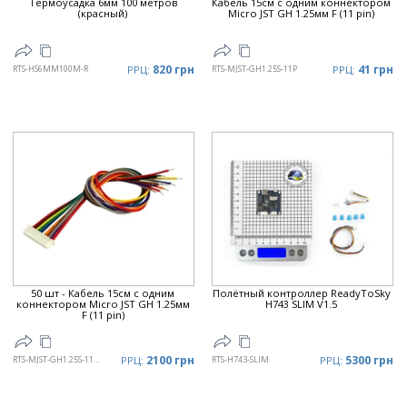
Термоусадка 6мм 100 метров
Кабель 15см с одним коннектором
(красный)
Micro JST GH 1.25мм F (11 pin)
820 грн
41 грн
RTS-HS6MM100M-R
РРЦ:
RTS-MJST-GH1.25S-11P
РРЦ:
50 шт - Кабель 15см с одним
Полётный контроллер ReadyToSky
коннектором Micro JST GH 1.25мм
H743 SLIM V1.5
F (11 pin)
2100 грн
5300 грн
RTS-MJST-GH1.25S-11P-X50
РРЦ:
RTS-H743-SLIM
РРЦ: