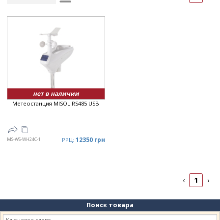
Рейтинг
▲
Дата
▲
Дата
▼
Цена
▲
Цена
▼
нет в наличии
Метеостанция MISOL RS485 USB
12350 грн
MS-WS-WH24C-1
РРЦ:
1
‹
›
Поиск товара