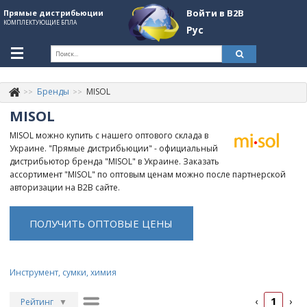
Войти в B2B
Прямые дистрибьюции
КОМПЛЕКТУЮЩИЕ БПЛА
Рус
Укр
Рус
Бренды
MISOL
Контакты
+380507774092
MISOL
Информация о компании
MISOL можно купить с нашего оптового склада в
Украине. "Прямые дистрибьюции" - официальный
About Company
дистрибьютор бренда "MISOL" в Украине. Заказать
ассортимент "MISOL" по оптовым ценам можно после партнерской
Обзоры
авторизации на B2B сайте.
Категории
ПОЛУЧИТЬ ОПТОВЫЕ ЦЕНЫ
Бренды
Войти в B2B
Инструмент, сумки, химия
Стать партнером
1
‹
›
Рейтинг
▼