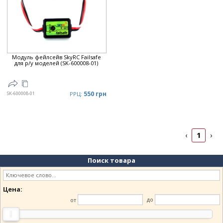
Цена
▲
Цена
▼
Модуль фейлсейв SkyRC Failsafe
для р/у моделей (SK-600008-01)
550 грн
SK-600008-01
РРЦ:
1
‹
›
Поиск товара
Цена:
от
до