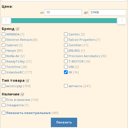
Цена:
от
до
Бренд
ARMADA
Camloc
[1]
[3]
Electron Retracts
Falcon Propellers
[8]
[7]
Gabriel
GemFan
[3]
[17]
Haoye
JINLING
[89]
[1]
NoNa Air
Precision Aerobatics
[2]
[36]
ReadyToSky
T-MOTOR
[27]
[18]
TechOne
UNI
[28]
[2]
VolantexRC
XK
[177]
[16]
Тип товара
аксессуар
запчасть
[194]
[241]
Наличие
Есть в наличии
[134]
Ожидается
[7]
Показать неактуальные
[+89]
Показать