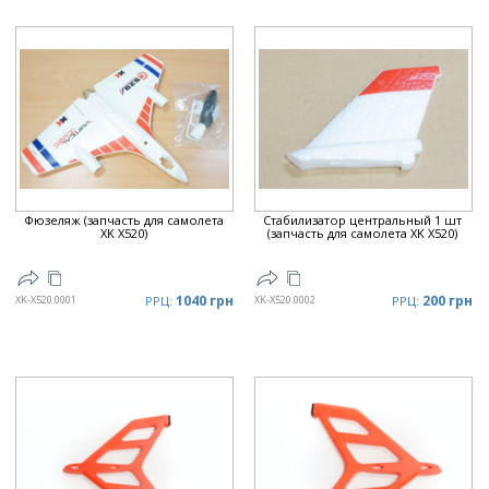
Рейтинг
▲
Дата
▲
Дата
▼
Цена
▲
Цена
▼
Фюзеляж (запчасть для самолета
Стабилизатор центральный 1 шт
XK X520)
(запчасть для самолета XK X520)
1040 грн
200 грн
XK-X520.0001
РРЦ:
XK-X520.0002
РРЦ: