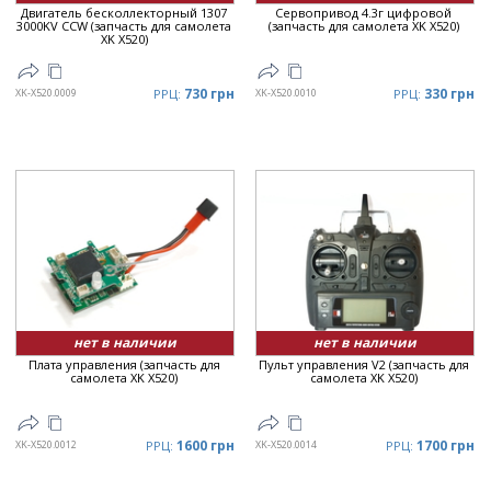
Двигатель бесколлекторный 1307
Сервопривод 4.3г цифровой
3000KV CCW (запчасть для самолета
(запчасть для самолета XK X520)
XK X520)
730 грн
330 грн
XK-X520.0009
РРЦ:
XK-X520.0010
РРЦ:
нет в наличии
нет в наличии
Плата управления (запчасть для
Пульт управления V2 (запчасть для
самолета XK X520)
самолета XK X520)
1600 грн
1700 грн
XK-X520.0012
РРЦ:
XK-X520.0014
РРЦ: