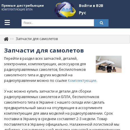
Войти в B2B
Прямые дистрибьюции
КОМПЛЕКТУЮЩИЕ БПЛА
Рус
Укр
Рус
Запчасти для самолетов
Контакты
+380507774092
Запчасти для самолетов
Информация о компании
Перейти в раздел всех запчастей, деталей,
электроники, комплектующих, аксессуаров для
About Company
радиоуправляемых самолетов, беспилотников
самолетного типа и других моделей на
Обзоры
радиоуправлении можно по ссылке
Комплектующие
.
Категории
У нас можно купить запчасти и детали для сборки
радиоуправляемых самолетов и БПЛА, беспилотников
Бренды
самолетного типа в Украине с нашего склада или сделать
предварительный заказ на отсутвующие в ассортименте
Войти в B2B
комплектующие для авиа моделей на радиоуправлении. Срок
поставки в Украину в среднем составляет 2-3 недели. Товар
Стать партнером
поставляется в Украину официально. Налаженной логистикой мы
добились гарантированной доставки запчастей и комплектующих