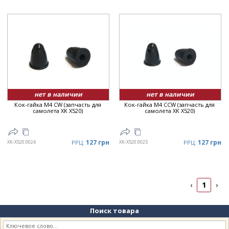
нет в наличии
нет в наличии
Кок-гайка M4 CW (запчасть для
Кок-гайка M4 CCW (запчасть для
самолета XK X520)
самолета XK X520)
127 грн
127 грн
XK-X520.0024
РРЦ:
XK-X520.0025
РРЦ:
1
‹
›
Поиск товара