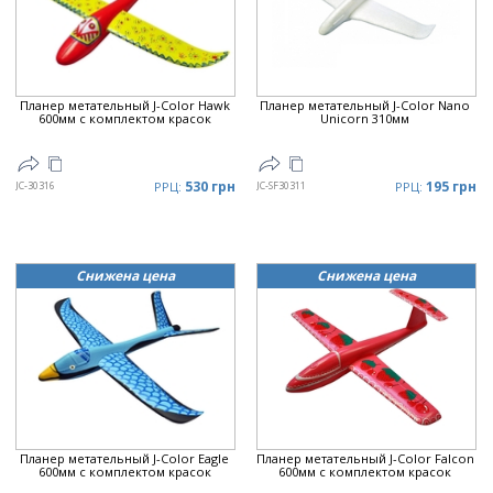
Цена
▼
Планер метательный J-Color Hawk
Планер метательный J-Color Nano
600мм c комплектом красок
Unicorn 310мм
530 грн
195 грн
JC-30316
РРЦ:
JC-SF30311
РРЦ:
Снижена цена
Снижена цена
Планер метательный J-Color Eagle
Планер метательный J-Color Falcon
600мм c комплектом красок
600мм c комплектом красок