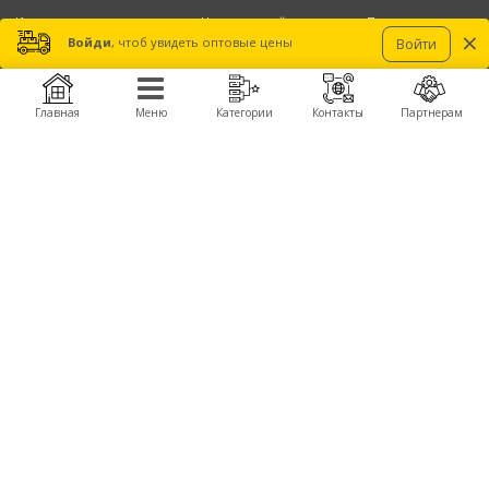
Игрушки оптом и дропшиппинг. На оптовом сайте компании «Прямые
×
дистрибьюции» можно купить игрушки, радиоуправляемые модели, квадрокоптер,
Войди
, чтоб увидеть оптовые цены
Войти
самолет, катер, конструкторы, роботы, машинки на радиоуправлении, пульты,
моторы, пропеллеры, аккумуляторы, зарядные, полетные контроллеры, камеры,
подвесы, детали для сборки, FPV компоненты и комплектующие запчасти для
производства дронов, беспилотников, БПЛА.
Главная
Меню
Категории
Контакты
Партнерам
Получить оптовые цены
КОМПАНИЯ
ПРОДУКЦИЯ
О компании
Автомодели Himoto
About Company
Летающие крылья TechOne
Контакты
Вертолеты
Сервисные центры
Катера
Новости
БРЕНДЫ
Himoto
WL Toys
TechOne
Great Wall Toys
КОНТАКТЫ