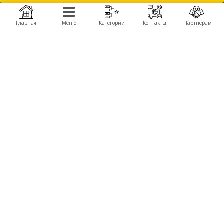
моторы, пропеллеры, аккумуляторы, зарядные, полетные контроллеры, камеры,
подвесы, детали для сборки, FPV компоненты и комплектующие запчасти для
производства дронов, беспилотников, БПЛА.
Главная
Меню
Категории
Контакты
Партнерам
Получить оптовые цены
КОМПАНИЯ
ПРОДУКЦИЯ
О компании
Автомодели Himoto
About Company
Летающие крылья TechOne
Контакты
Вертолеты
Сервисные центры
Катера
Новости
БРЕНДЫ
Himoto
WL Toys
TechOne
Great Wall Toys
КОНТАКТЫ
+380 (50) 777-40-92,
+380 (67) 103-00-80