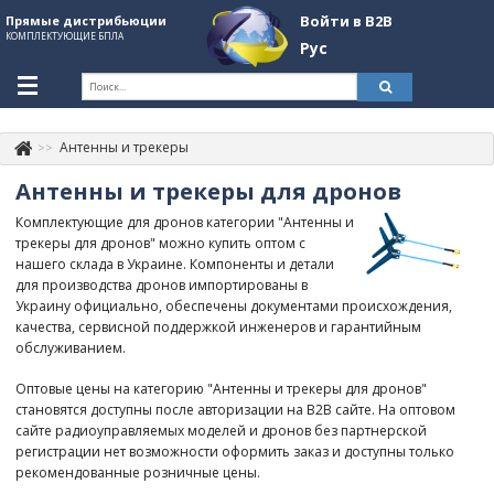
Войти в B2B
Прямые дистрибьюции
КОМПЛЕКТУЮЩИЕ БПЛА
Рус
Укр
Рус
Антенны и трекеры
Контакты
+380507774092
Антенны и трекеры для дронов
Информация о компании
Комплектующие для дронов категории "Антенны и
трекеры для дронов" можно купить оптом с
About Company
нашего склада в Украине. Компоненты и детали
для производства дронов импортированы в
Обзоры
Украину официально, обеспечены документами происхождения,
качества, сервисной поддержкой инженеров и гарантийным
Категории
обслуживанием.
Бренды
Оптовые цены на категорию "Антенны и трекеры для дронов"
становятся доступны после авторизации на B2B сайте. На оптовом
Войти в B2B
сайте радиоуправляемых моделей и дронов без партнерской
регистрации нет возможности оформить заказ и доступны только
Стать партнером
рекомендованные розничные цены.