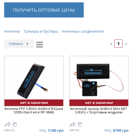
ПОЛУЧИТЬ ОПТОВЫЕ ЦЕНЫ
Антенны
Трекеры и бустеры
Антенные соединители
1
‹
›
Рейтинг
▼
Рейтинг
▲
Дата
▲
Дата
▼
Цена
▲
Цена
▼
нет в наличии
нет в наличии
Антенна FPV 5.8GHz ArkBird BiQuad
Антенный трекер ArkBird Mini AAT
12DBi (hard wire RP-SMA)
5.8GHz с бортовым модулем
1180 грн
9700 грн
ARKA-02
РРЦ:
ARKT-02
РРЦ: