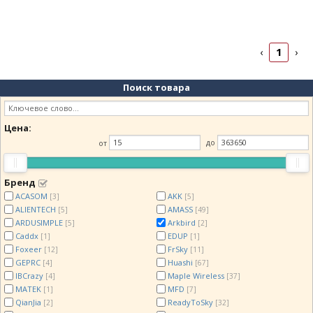
1
‹
›
Поиск товара
Цена:
от
до
Бренд
ACASOM
AKK
[3]
[5]
ALIENTECH
AMASS
[5]
[49]
ARDUSIMPLE
Arkbird
[5]
[2]
Caddx
EDUP
[1]
[1]
Foxeer
FrSky
[12]
[11]
GEPRC
Huashi
[4]
[67]
IBCrazy
Maple Wireless
[4]
[37]
MATEK
MFD
[1]
[7]
QianJia
ReadyToSky
[2]
[32]