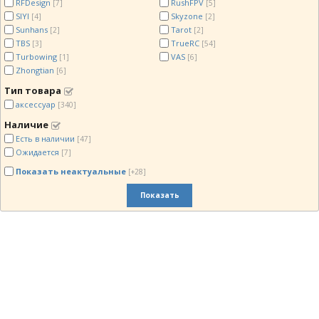
RFDesign
RushFPV
[7]
[5]
SIYI
Skyzone
[4]
[2]
Sunhans
Tarot
[2]
[2]
TBS
TrueRC
[3]
[54]
Turbowing
VAS
[1]
[6]
Zhongtian
[6]
Тип товара
аксессуар
[340]
Наличие
Есть в наличии
[47]
Ожидается
[7]
Показать неактуальные
[+28]
Показать