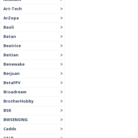
Art-Tech
ArZopa
Baoli
Batan
Beatrice
Beitian
Benewake
Berjuan
BetaFPV
Broadream
BrotherHobby
BSK
BWSENSING
Caddx