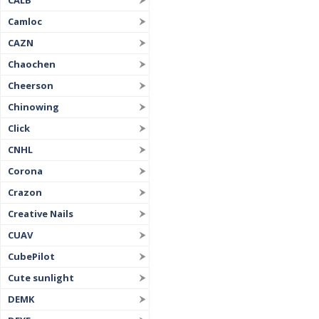
CALB
Camloc
CAZN
Chaochen
Cheerson
Chinowing
Click
CNHL
Corona
Crazon
Creative Nails
CUAV
CubePilot
Cute sunlight
DEMK