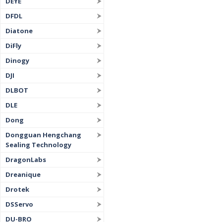
DEYE
DFDL
Diatone
DiFly
Dinogy
DJI
DLBOT
DLE
Dong
Dongguan Hengchang
Sealing Technology
DragonLabs
Dreanique
Drotek
DSServo
DU-BRO