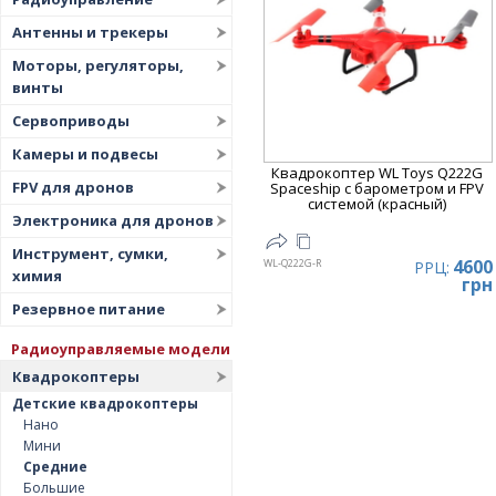
Цена
▲
Антенны и трекеры
Цена
▼
Моторы, регуляторы,
винты
Сервоприводы
Камеры и подвесы
Квадрокоптер WL Toys Q222G
FPV для дронов
Spaceship с барометром и FPV
системой (красный)
Электроника для дронов
Инструмент, сумки,
4600
WL-Q222G-R
РРЦ:
химия
грн
Резервное питание
Радиоуправляемые модели
Квадрокоптеры
Детские квадрокоптеры
Нано
Мини
Средние
Большие