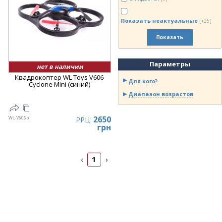
Показать неактуальные
[+25]
Показать
Параметры
нет в наличии
Квадрокоптер WL Toys V606
Для кого?
Cyclone Mini (синий)
Диапазон возрастов
2650
WL-V606b
РРЦ:
грн
1
‹
›