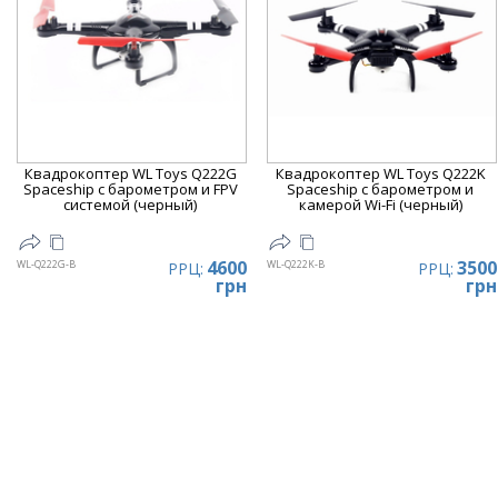
Квадрокоптер WL Toys Q222G
Квадрокоптер WL Toys Q222K
Spaceship с барометром и FPV
Spaceship с барометром и
системой (черный)
камерой Wi-Fi (черный)
4600
3500
WL-Q222G-B
WL-Q222K-B
РРЦ:
РРЦ:
грн
грн