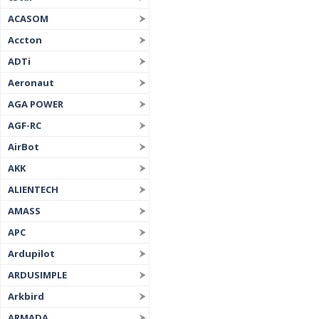
ACASOM
Accton
ADTi
Aeronaut
AGA POWER
AGF-RC
AirBot
AKK
ALIENTECH
AMASS
APC
Ardupilot
ARDUSIMPLE
Arkbird
ARMADA