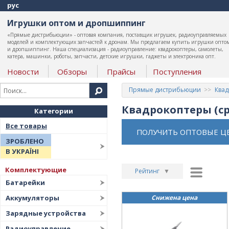
рус
Игрушки оптом и дропшиппинг
«Прямые дистрибьюции» - оптовая компания, поставщик игрушек, радиоуправляемых
моделей и комплектующих запчастей к дронам. Мы предлагаем купить игрушки опто
и дропшиппинг. Наша специализация - радиоуправление: квадрокоптеры, самолеты,
катера, машинки, роботы, запчасти, детские игрушки, гаджеты и электроника опт.
Новости
Обзоры
Прайсы
Поступления
Прямые дистрибьюции
Ква
Квадрокоптеры (с
Категории
Все товары
ПОЛУЧИТЬ ОПТОВЫЕ Ц
ЗРОБЛЕНО
В УКРАЇНІ
Комплектующие
Рейтинг
▼
Батарейки
Рейтинг
▲
Аккумуляторы
Снижена цена
Дата
▲
Зарядные устройства
Дата
▼
Радиоуправление