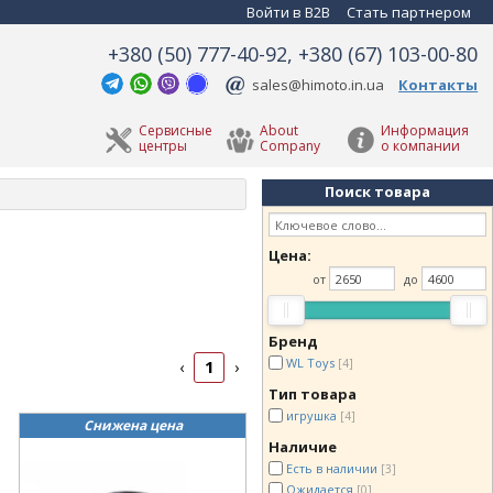
Войти в B2B
Стать партнером
+380 (50) 777-40-92, +380 (67) 103-00-80
sales@himoto.in.ua
Контакты
Сервисные
About
Информация
центры
Company
о компании
Поиск товара
Цена:
от
до
Бренд
WL Toys
[4]
1
‹
›
Тип товара
игрушка
[4]
Снижена цена
Наличие
Есть в наличии
[3]
Ожидается
[0]