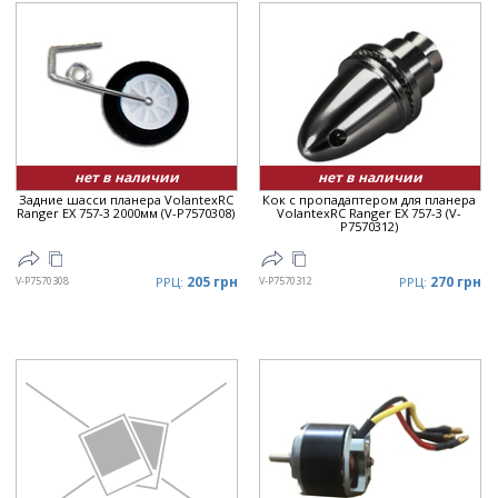
нет в наличии
нет в наличии
Задние шасси планера VolantexRC
Кок с пропадаптером для планера
Ranger EX 757-3 2000мм (V-P7570308)
VolantexRC Ranger EX 757-3 (V-
P7570312)
205 грн
270 грн
V-P7570308
РРЦ:
V-P7570312
РРЦ: