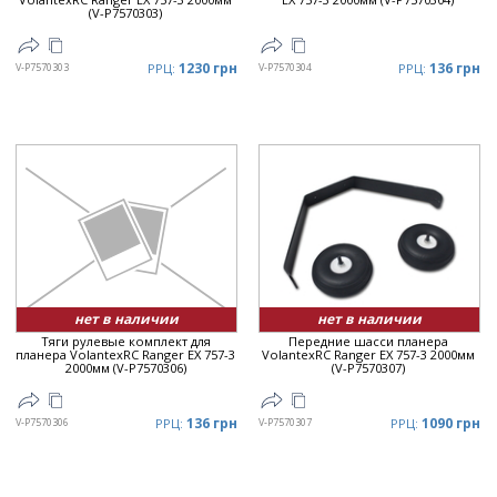
(V-P7570303)
1230 грн
136 грн
V-P7570303
РРЦ:
V-P7570304
РРЦ:
нет в наличии
нет в наличии
Тяги рулевые комплект для
Передние шасси планера
планера VolantexRC Ranger EX 757-3
VolantexRC Ranger EX 757-3 2000мм
2000мм (V-P7570306)
(V-P7570307)
136 грн
1090 грн
V-P7570306
РРЦ:
V-P7570307
РРЦ: