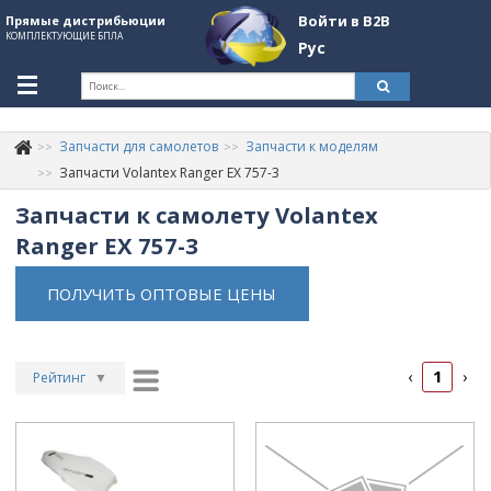
Войти в B2B
Прямые дистрибьюции
КОМПЛЕКТУЮЩИЕ БПЛА
Рус
Укр
Рус
Запчасти для самолетов
Запчасти к моделям
Контакты
+380507774092
Запчасти Volantex Ranger EX 757-3
Запчасти к самолету Volantex
Информация о компании
Ranger EX 757-3
About Company
ПОЛУЧИТЬ ОПТОВЫЕ ЦЕНЫ
Обзоры
Категории
1
‹
›
Бренды
Рейтинг
▼
Рейтинг
▲
Войти в B2B
Дата
▲
Стать партнером
Дата
▼