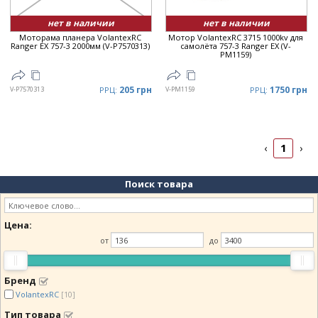
нет в наличии
нет в наличии
Моторама планера VolantexRC
Мотор VolantexRC 3715 1000kv для
Ranger EX 757-3 2000мм (V-P7570313)
самолёта 757-3 Ranger EX (V-
PM1159)
205 грн
1750 грн
V-P7570313
РРЦ:
V-PM1159
РРЦ:
1
‹
›
Поиск товара
Цена:
от
до
Бренд
VolantexRC
[10]
Тип товара