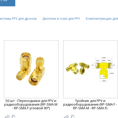
истемы FPV для дронов
Дисплеи и очки для FPV
Комплектующие для
50 шт - Переходники для FPV и
Тройник для FPV и
радиооборудования (RP-SMA M
радиооборудования (RP-SMA F -
- RP-SMA F угловой 90°)
RP-SMA M - RP-SMA F)