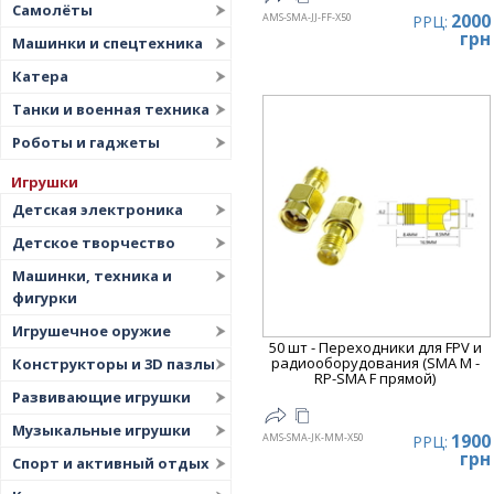
Самолёты
2000
AMS-SMA-JJ-FF-X50
РРЦ:
грн
Машинки и спецтехника
Катера
Танки и военная техника
Роботы и гаджеты
Игрушки
Детская электроника
Детское творчество
Машинки, техника и
фигурки
Игрушечное оружие
50 шт - Переходники для FPV и
радиооборудования (SMA M -
Конструкторы и 3D пазлы
RP-SMA F прямой)
Развивающие игрушки
Музыкальные игрушки
1900
AMS-SMA-JK-MM-X50
РРЦ:
грн
Спорт и активный отдых