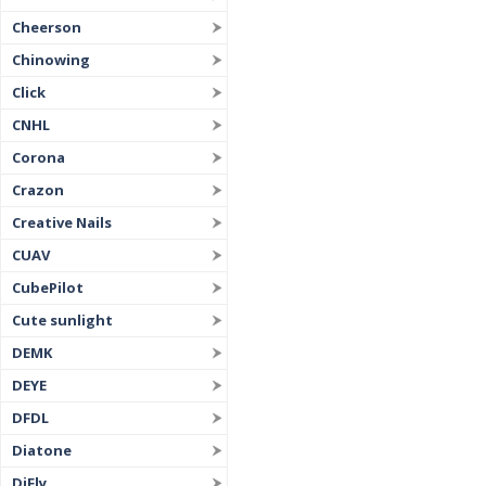
Cheerson
Chinowing
Click
CNHL
Corona
Crazon
Creative Nails
CUAV
CubePilot
Cute sunlight
DEMK
DEYE
DFDL
Diatone
DiFly