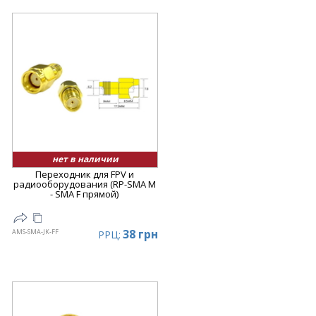
нет в наличии
Переходник для FPV и
радиооборудования (RP-SMA M
- SMA F прямой)
38 грн
AMS-SMA-JK-FF
РРЦ: