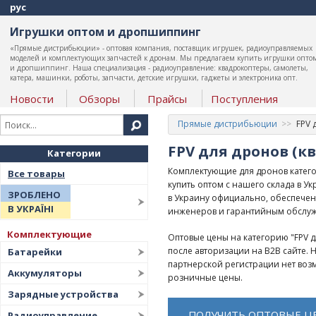
рус
Игрушки оптом и дропшиппинг
«Прямые дистрибьюции» - оптовая компания, поставщик игрушек, радиоуправляемых
моделей и комплектующих запчастей к дронам. Мы предлагаем купить игрушки опто
и дропшиппинг. Наша специализация - радиоуправление: квадрокоптеры, самолеты,
катера, машинки, роботы, запчасти, детские игрушки, гаджеты и электроника опт.
Новости
Обзоры
Прайсы
Поступления
Прямые дистрибьюции
FPV 
FPV для дронов (к
Категории
Комплектующие для дронов катего
Все товары
купить оптом с нашего склада в 
ЗРОБЛЕНО
в Украину официально, обеспечен
В УКРАЇНІ
инженеров и гарантийным обслу
Комплектующие
Оптовые цены на категорию "FPV д
после авторизации на B2B сайте.
Батарейки
партнерской регистрации нет воз
Аккумуляторы
розничные цены.
Зарядные устройства
ПОЛУЧИТЬ ОПТОВЫЕ Ц
Радиоуправление