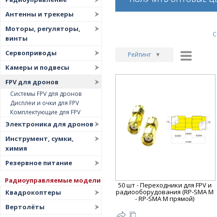
Антенны и трекеры
Моторы, регуляторы,
С
винты
Сервоприводы
Рейтинг
▼
Камеры и подвесы
Рейтинг
▲
FPV для дронов
Дата
▲
Системы FPV для дронов
Дата
▼
Дисплеи и очки для FPV
Комплектующие для FPV
Цена
▲
Электроника для дронов
Цена
▼
Инструмент, сумки,
химия
Резервное питание
Радиоуправляемые модели
50 шт - Переходники для FPV и
радиооборудования (RP-SMA M
Квадрокоптеры
- RP-SMA M прямой)
Вертолёты