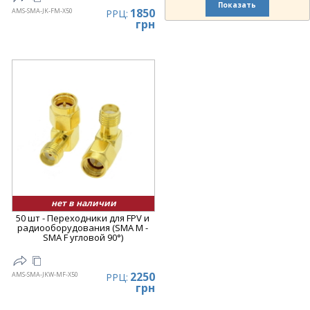
Показать
1850
AMS-SMA-JK-FM-X50
РРЦ:
грн
нет в наличии
50 шт - Переходники для FPV и
радиооборудования (SMA M -
SMA F угловой 90°)
2250
AMS-SMA-JKW-MF-X50
РРЦ:
грн