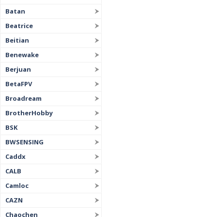
Batan
Beatrice
Beitian
Benewake
Berjuan
BetaFPV
Broadream
BrotherHobby
BSK
BWSENSING
Caddx
CALB
Camloc
CAZN
Chaochen