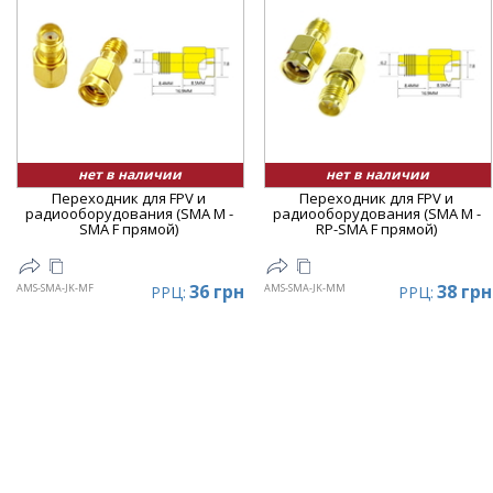
нет в наличии
нет в наличии
Переходник для FPV и
Переходник для FPV и
радиооборудования (SMA M -
радиооборудования (SMA M -
SMA F прямой)
RP-SMA F прямой)
36 грн
38 грн
AMS-SMA-JK-MF
AMS-SMA-JK-MM
РРЦ:
РРЦ: