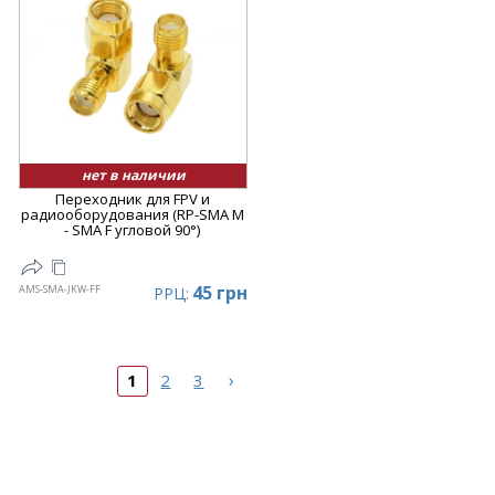
нет в наличии
Переходник для FPV и
радиооборудования (RP-SMA M
- SMA F угловой 90°)
45 грн
AMS-SMA-JKW-FF
РРЦ:
›
1
2
3