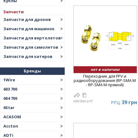
Куклы
Запчасти
Запчасти для дронов
Запчасти для машинок
Запчасти для вертолетов
Запчасти для самолетов
Запчасти для катеров
нет в наличии
Бренды
Переходник для FPV и
1Wire
радиооборудования (RP-SMA M
- RP-SMA M прямой)
603 700
604 700
39 грн
AMS-SMA-JJ-FF
РРЦ:
6Star
ACASOM
Accton
ADTi