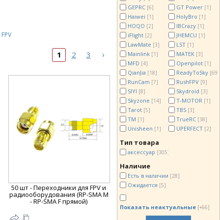
GEPRC
GT Power
[6]
[1]
Haiwei
HolyBro
[1]
[1]
HOQO
IBCrazy
[2]
[1]
 FPV
iFlight
JHEMCU
[2]
[1]
LawMate
LST
[3]
[1]
›
1
2
3
Mainlink
MATEK
[1]
[3]
MFD
Openpilot
[4]
[1]
QianJia
ReadyToSky
[18]
[69]
RunCam
RushFPV
[7]
[9]
SIYI
Skydroid
[8]
[3]
Skyzone
T-MOTOR
[14]
[1]
Tarot
TBS
[5]
[3]
TM
TrueRC
[1]
[38]
Unisheen
UPERFECT
[1]
[2]
Тип товара
аксессуар
[305]
Наличие
Есть в наличии
[28]
Ожидается
[5]
50 шт - Переходники для FPV и
радиооборудования (RP-SMA M
- RP-SMA F прямой)
Показать неактуальные
[+66]