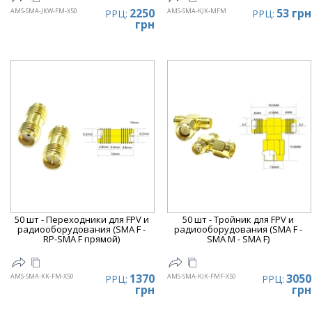
2250
53 грн
AMS-SMA-JKW-FM-X50
AMS-SMA-KJK-MFM
РРЦ:
РРЦ:
грн
50 шт - Переходники для FPV и
50 шт - Тройник для FPV и
радиооборудования (SMA F -
радиооборудования (SMA F -
RP-SMA F прямой)
SMA M - SMA F)
1370
3050
AMS-SMA-KK-FM-X50
AMS-SMA-KJK-FMF-X50
РРЦ:
РРЦ:
грн
грн