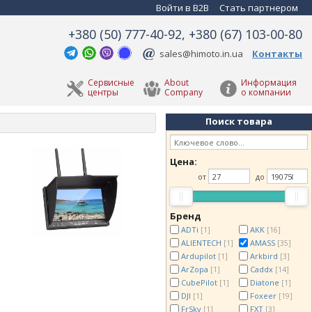
Войти в B2B
Стать партнером
+380 (50) 777-40-92, +380 (67) 103-00-80
sales@himoto.in.ua
Контакты
Сервисные
About
Информация
центры
Company
о компании
Поиск товара
Цена:
от
до
Бренд
ADTi
AKK
[1]
[16]
ALIENTECH
AMASS
[1]
[35]
Ardupilot
Arkbird
[1]
[3]
ArZopa
Caddx
[1]
[14]
CubePilot
Diatone
[1]
[1]
DJI
Foxeer
[1]
[19]
FrSky
FXT
[1]
[3]