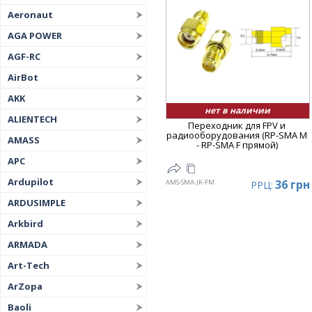
Aeronaut
AGA POWER
AGF-RC
AirBot
AKK
нет в наличии
ALIENTECH
Переходник для FPV и
радиооборудования (RP-SMA M
AMASS
- RP-SMA F прямой)
APC
Ardupilot
36 грн
AMS-SMA-JK-FM
РРЦ:
ARDUSIMPLE
Arkbird
ARMADA
Art-Tech
ArZopa
Baoli