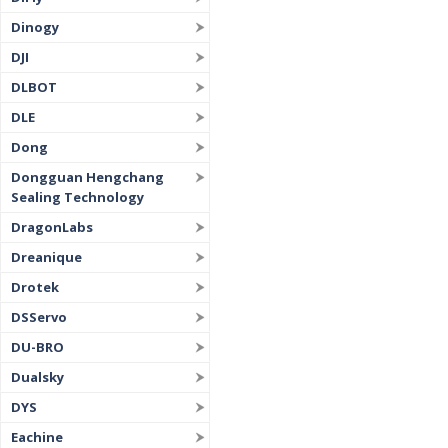
Dinogy
DJI
DLBOT
DLE
Dong
Dongguan Hengchang
Sealing Technology
DragonLabs
Dreanique
Drotek
DSServo
DU-BRO
Dualsky
DYS
Eachine