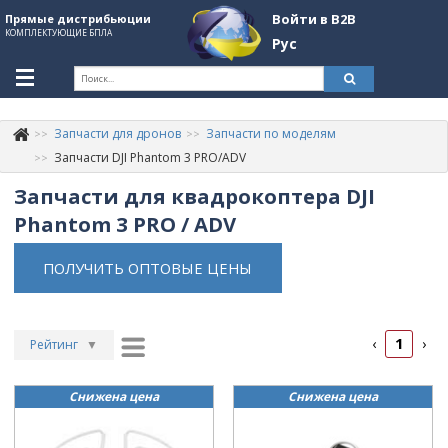
Войти в B2B
Прямые дистрибьюции
КОМПЛЕКТУЮЩИЕ БПЛА
Рус
Укр
Рус
Запчасти для дронов
Запчасти по моделям
Контакты
+380507774092
Запчасти DJI Phantom 3 PRO/ADV
Запчасти для квадрокоптера DJI
Информация о компании
Phantom 3 PRO / ADV
About Company
ПОЛУЧИТЬ ОПТОВЫЕ ЦЕНЫ
Обзоры
Категории
1
‹
›
Бренды
Рейтинг
▼
Рейтинг
▲
Войти в B2B
Снижена цена
Снижена цена
Дата
▲
Стать партнером
Дата
▼