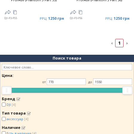
1250 грн
1250 грн
DJI-P3-P55
РРЦ:
DJI-P3-P56
РРЦ:
1
‹
›
Поиск товара
Цена:
от
до
Бренд
DJI
[4]
Тип товара
аксессуар
[4]
Наличие
Есть в наличии
[4]