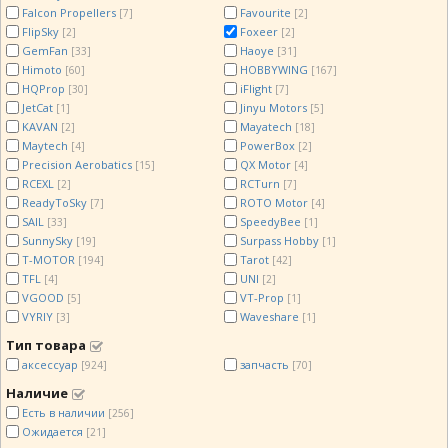
Falcon Propellers
Favourite
[7]
[2]
FlipSky
Foxeer
[2]
[2]
GemFan
Haoye
[33]
[31]
Himoto
HOBBYWING
[60]
[167]
HQProp
iFlight
[30]
[7]
JetCat
Jinyu Motors
[1]
[5]
KAVAN
Mayatech
[2]
[18]
Maytech
PowerBox
[4]
[2]
Precision Aerobatics
QX Motor
[15]
[4]
RCEXL
RCTurn
[2]
[7]
ReadyToSky
ROTO Motor
[7]
[4]
SAIL
SpeedyBee
[33]
[1]
SunnySky
Surpass Hobby
[19]
[1]
T-MOTOR
Tarot
[194]
[42]
TFL
UNI
[4]
[2]
VGOOD
VT-Prop
[5]
[1]
VYRIY
Waveshare
[3]
[1]
Тип товара
аксессуар
запчасть
[924]
[70]
Наличие
Есть в наличии
[256]
Ожидается
[21]