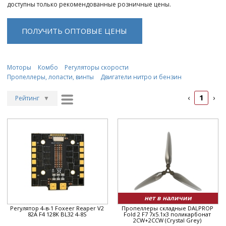
доступны только рекомендованные розничные цены.
ПОЛУЧИТЬ ОПТОВЫЕ ЦЕНЫ
Моторы
Комбо
Регуляторы скорости
Пропеллеры, лопасти, винты
Двигатели нитро и бензин
1
‹
›
Рейтинг
▼
Рейтинг
▲
Дата
▲
Дата
▼
Цена
▲
Цена
▼
нет в наличии
Регулятор 4-в-1 Foxeer Reaper V2
Пропеллеры складные DALPROP
82A F4 128K BL32 4-8S
Fold 2 F7 7x5.1x3 поликарбонат
2CW+2CCW (Crystal Grey)