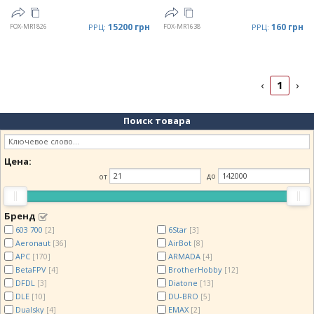
15200 грн
160 грн
FOX-MR1826
РРЦ:
FOX-MR1638
РРЦ:
1
‹
›
Поиск товара
Цена:
от
до
Бренд
603 700
6Star
[2]
[3]
Aeronaut
AirBot
[36]
[8]
APC
ARMADA
[170]
[4]
BetaFPV
BrotherHobby
[4]
[12]
DFDL
Diatone
[3]
[13]
DLE
DU-BRO
[10]
[5]
Dualsky
EMAX
[4]
[2]