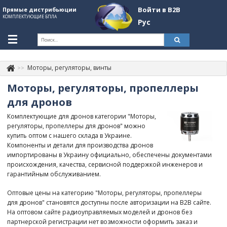
Войти в B2B
Прямые дистрибьюции
КОМПЛЕКТУЮЩИЕ БПЛА
Рус
Укр
Рус
Моторы, регуляторы, винты
Контакты
+380507774092
Моторы, регуляторы, пропеллеры
Информация о компании
для дронов
Комплектующие для дронов категории "Моторы,
About Company
регуляторы, пропеллеры для дронов" можно
купить оптом с нашего склада в Украине.
Обзоры
Компоненты и детали для производства дронов
импортированы в Украину официально, обеспечены документами
Категории
происхождения, качества, сервисной поддержкой инженеров и
гарантийным обслуживанием.
Бренды
Оптовые цены на категорию "Моторы, регуляторы, пропеллеры
Войти в B2B
для дронов" становятся доступны после авторизации на B2B сайте.
На оптовом сайте радиоуправляемых моделей и дронов без
Стать партнером
партнерской регистрации нет возможности оформить заказ и