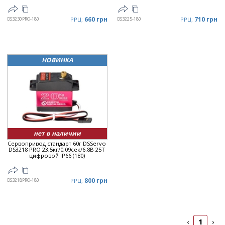
660 грн
710 грн
DS3230PRO-180
РРЦ:
DS3225-180
РРЦ:
НОВИНКА
нет в наличии
Сервопривод стандарт 60г DSServo
DS3218 PRO 23,5кг/0,09сек/6.8В 25T
цифровой IP66 (180)
800 грн
DS3218PRO-180
РРЦ:
1
‹
›