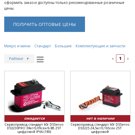
оформить заказ и доступны только рекомендованные розничные
цены.
ПОЛУЧИТЬ ОПТОВЫЕ ЦЕНЫ
Микро и мини
Стандарт
Большие
Комплектующие и запчасти
1
‹
›
Рейтинг
▼
Рейтинг
▲
Дата
▲
Дата
▼
Цена
▲
Цена
▼
ожидается
нет в наличии
Сервопривод стандарт 60г DSServo
Сервопривод стандарт 60г DSServo
DS3230PRO 38кг/0,09сек/6.8В 25T
DS3225 24,5кг/0,165сек 25T
цифровой IP66 (180)
цифровой