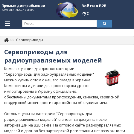
Войти в B2B
Прямые дистрибьюции
КОМПЛЕКТУЮЩИЕ БПЛА
Рус
Укр
Рус
Сервоприводы
Контакты
+380507774092
Сервоприводы для
Информация о компании
радиоуправляемых моделей
Комплектующие для дронов категории
About Company
"Сервоприводы для радиоуправляемых моделей"
можно купить оптом с нашего склада в Украине.
Обзоры
Компоненты и детали для производства дронов
импортированы в Украину официально,
Категории
обеспечены документами происхождения, качества, сервисной
поддержкой инженеров и гарантийным обслуживанием.
Бренды
Оптовые цены на категорию "Сервоприводы для
Войти в B2B
радиоуправляемых моделей" становятся доступны после
авторизации на B2B сайте. На оптовом сайте радиоуправляемых
Стать партнером
моделей и дронов без партнерской регистрации нет возможности