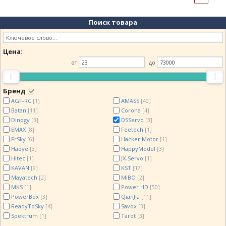
Поиск товара
Цена:
от
до
Бренд
AGF-RC
AMASS
[1]
[40]
Batan
Corona
[11]
[4]
Dinogy
DSServo
[3]
[3]
EMAX
Feetech
[8]
[1]
FrSky
Hacker Motor
[6]
[1]
Haoye
HappyModel
[3]
[3]
Hitec
JX-Servo
[1]
[1]
KAVAN
KST
[9]
[17]
Mayatech
MIBO
[2]
[2]
MKS
Power HD
[1]
[50]
PowerBox
QianJia
[3]
[11]
ReadyToSky
Savox
[4]
[3]
Spektrum
Tarot
[1]
[3]