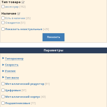
Тип товара
аксессуар
[192]
Наличие
Есть в наличии
[25]
Ожидается
[51]
Показать неактуальные
[+29]
Показать
Параметры
Типоразмер
Скорость
Усилие
Тип вала
Металлический редуктор
[91]
Цифровые
[97]
Металлический корпус
[43]
Подшипниковые
[77]