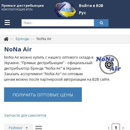
Войти в B2B
Прямые дистрибьюции
КОМПЛЕКТУЮЩИЕ БПЛА
Рус
Укр
Рус
Бренды
NoNa Air
Контакты
+380507774092
NoNa Air
Информация о компании
NoNa Air можно купить с нашего оптового склада в
Украине. "Прямые дистрибьюции" - официальный
About Company
дистрибьютор бренда "NoNa Air" в Украине.
Заказать ассортимент "NoNa Air" по оптовым
Обзоры
ценам можно после партнерской авторизации на B2B сайте.
Категории
ПОЛУЧИТЬ ОПТОВЫЕ ЦЕНЫ
Бренды
Войти в B2B
Запчасти для самолетов
Стать партнером
1
‹
›
Рейтинг
▼