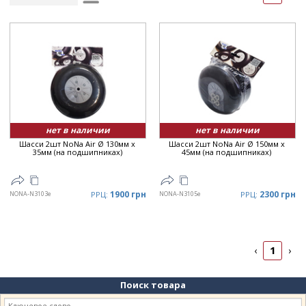
Рейтинг
▲
Дата
▲
Дата
▼
Цена
▲
Цена
▼
нет в наличии
нет в наличии
Шасси 2шт NoNa Air Ø 130мм x
Шасси 2шт NoNa Air Ø 150мм x
35мм (на подшипниках)
45мм (на подшипниках)
1900 грн
2300 грн
NONA-N3103e
РРЦ:
NONA-N3105e
РРЦ:
1
‹
›
Поиск товара