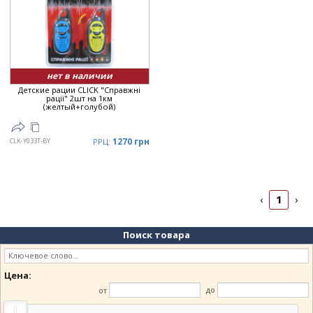
Дата
▼
Цена
▲
Цена
▼
нет в наличии
Детские рации CLICK "Справжні
рації" 2шт на 1км
(желтый+голубой)
1270 грн
CLK-Y033T-BY
РРЦ:
1
‹
›
Поиск товара
Цена:
от
до