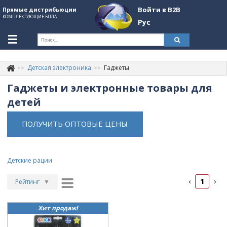
Войти в B2B
Прямые дистрибьюции
КОМПЛЕКТУЮЩИЕ БПЛА
Рус
Укр
Рус
Детская электроника
Гаджеты
Контакты
+380507774092
Гаджеты и электронные товары для
Информация о компании
детей
About Company
ПОЛУЧИТЬ ОПТОВЫЕ ЦЕНЫ
Обзоры
Категории
Детские рации
Бренды
1
‹
›
Рейтинг
▼
Войти в B2B
Рейтинг
▲
Хит продаж!
Дата
▲
Стать партнером