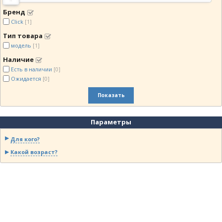
Бренд
Click
[1]
Тип товара
модель
[1]
Наличие
Есть в наличии
[0]
Ожидается
[0]
Показать
Параметры
Для кого?
Какой возраст?