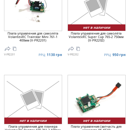
Цена
▲
Цена
▼
нет в наличии
Плата управления для самолёта
Плата управления для самолёта
VolantexRC Trainstar Mini 761-1
VolantexRC Super Cup 765-2 750мм
400мм (V-PR2201)
(V-PR2202)
1130 грн
950 грн
V-PR2201
РРЦ:
V-PR2202
РРЦ:
нет в наличии
нет в наличии
Плата управления для планера
Плата управления (запчасть для
VolantexRC Ranger 600 761-2 600мм
самолета XK X520)