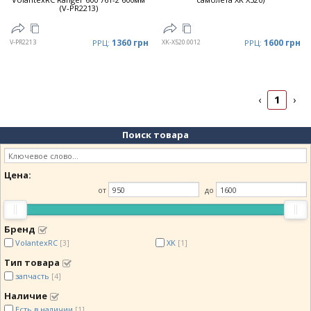
(V-PR2213)
1360 грн
1600 грн
V-PR2213
РРЦ:
XK-X520.0012
РРЦ:
1
‹
›
Поиск товара
Цена:
от
до
Бренд
VolantexRC
XK
[3]
[1]
Тип товара
запчасть
[4]
Наличие
Есть в наличии
[1]