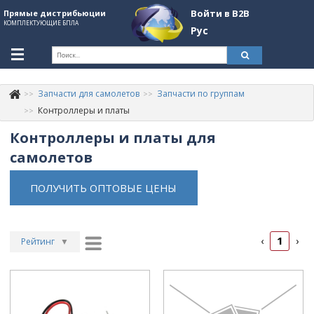
Войти в B2B
Прямые дистрибьюции
КОМПЛЕКТУЮЩИЕ БПЛА
Рус
Укр
Рус
Запчасти для самолетов
Запчасти по группам
Контакты
+380507774092
Контроллеры и платы
Контроллеры и платы для
Информация о компании
самолетов
About Company
ПОЛУЧИТЬ ОПТОВЫЕ ЦЕНЫ
Обзоры
Категории
1
‹
›
Бренды
Рейтинг
▼
Рейтинг
▲
Войти в B2B
Дата
▲
Стать партнером
Дата
▼