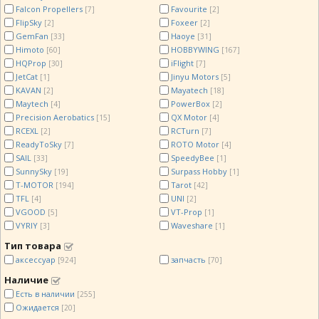
Falcon Propellers
Favourite
[7]
[2]
FlipSky
Foxeer
[2]
[2]
GemFan
Haoye
[33]
[31]
Himoto
HOBBYWING
[60]
[167]
HQProp
iFlight
[30]
[7]
JetCat
Jinyu Motors
[1]
[5]
KAVAN
Mayatech
[2]
[18]
Maytech
PowerBox
[4]
[2]
Precision Aerobatics
QX Motor
[15]
[4]
RCEXL
RCTurn
[2]
[7]
ReadyToSky
ROTO Motor
[7]
[4]
SAIL
SpeedyBee
[33]
[1]
SunnySky
Surpass Hobby
[19]
[1]
T-MOTOR
Tarot
[194]
[42]
TFL
UNI
[4]
[2]
VGOOD
VT-Prop
[5]
[1]
VYRIY
Waveshare
[3]
[1]
Тип товара
аксессуар
запчасть
[924]
[70]
Наличие
Есть в наличии
[255]
Ожидается
[20]