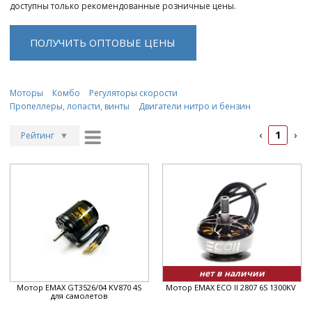
доступны только рекомендованные розничные цены.
ПОЛУЧИТЬ ОПТОВЫЕ ЦЕНЫ
Моторы
Комбо
Регуляторы скорости
Пропеллеры, лопасти, винты
Двигатели нитро и бензин
1
‹
›
Рейтинг
▼
Рейтинг
▲
Дата
▲
Дата
▼
Цена
▲
Цена
▼
нет в наличии
Мотор EMAX GT3526/04 KV870 4S
Мотор EMAX ECO II 2807 6S 1300KV
для самолетов