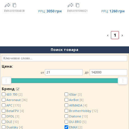
3050 грн
1260 грн
EMX-0101004039
РРЦ:
EMX-0101096021
РРЦ:
1
‹
›
Поиск товара
Цена:
от
до
Бренд
603 700
6Star
[2]
[3]
Aeronaut
AirBot
[36]
[8]
APC
ARMADA
[170]
[4]
BetaFPV
BrotherHobby
[4]
[12]
DFDL
Diatone
[3]
[13]
DLE
DU-BRO
[10]
[5]
Dualsky
EMAX
[4]
[2]