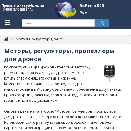
Войти в B2B
Прямые дистрибьюции
КОМПЛЕКТУЮЩИЕ БПЛА
Рус
Укр
Рус
Моторы, регуляторы, винты
Контакты
+380507774092
Моторы, регуляторы, пропеллеры
Информация о компании
для дронов
Комплектующие для дронов категории "Моторы,
About Company
регуляторы, пропеллеры для дронов" можно
купить оптом с нашего склада в Украине.
Обзоры
Компоненты и детали для производства дронов
импортированы в Украину официально, обеспечены документами
Категории
происхождения, качества, сервисной поддержкой инженеров и
гарантийным обслуживанием.
Бренды
Оптовые цены на категорию "Моторы, регуляторы, пропеллеры
Войти в B2B
для дронов" становятся доступны после авторизации на B2B сайте.
На оптовом сайте радиоуправляемых моделей и дронов без
Стать партнером
партнерской регистрации нет возможности оформить заказ и