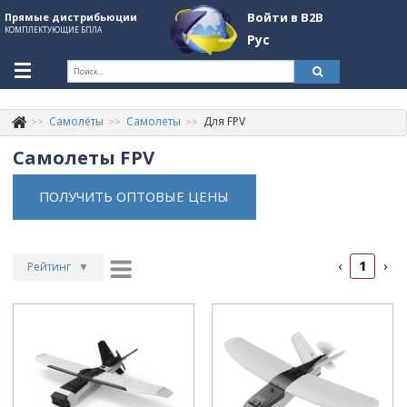
Войти в B2B
Прямые дистрибьюции
КОМПЛЕКТУЮЩИЕ БПЛА
Рус
Укр
Рус
Самолёты
Самолеты
Для FPV
Контакты
+380507774092
Самолеты FPV
Информация о компании
ПОЛУЧИТЬ ОПТОВЫЕ ЦЕНЫ
About Company
Обзоры
1
‹
›
Рейтинг
▼
Категории
Рейтинг
▲
Бренды
Дата
▲
Войти в B2B
Дата
▼
Цена
▲
Стать партнером
Цена
▼