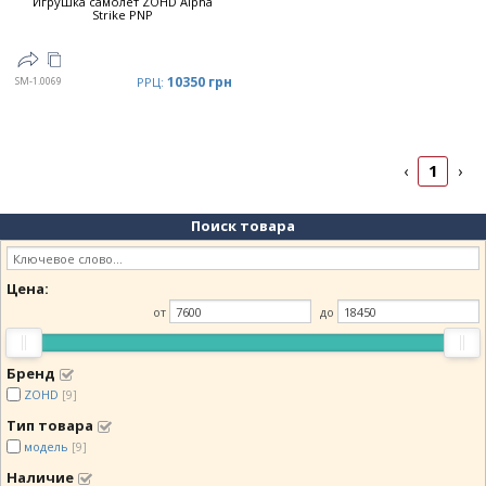
Игрушка самолет ZOHD Alpha
Strike PNP
10350 грн
SM-1.0069
РРЦ:
1
‹
›
Поиск товара
Цена:
от
до
Бренд
ZOHD
[9]
Тип товара
модель
[9]
Наличие