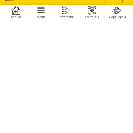
самолет, катер, конструкторы, роботы, машинки на радиоуправлении, пульты,
моторы, пропеллеры, аккумуляторы, зарядные, полетные контроллеры, камеры,
подвесы, детали для сборки, FPV компоненты и комплектующие запчасти для
производства дронов, беспилотников, БПЛА.
Главная
Меню
Категории
Контакты
Партнерам
Получить оптовые цены
КОМПАНИЯ
ПРОДУКЦИЯ
О компании
Автомодели Himoto
About Company
Летающие крылья TechOne
Контакты
Вертолеты
Сервисные центры
Катера
Новости
БРЕНДЫ
Himoto
WL Toys
TechOne
Great Wall Toys
КОНТАКТЫ
+380 (50) 777-40-92,
+380 (67) 103-00-80