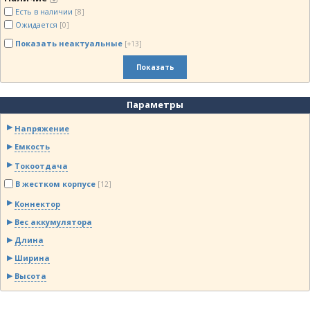
Есть в наличии
[8]
Ожидается
[0]
Показать неактуальные
[+13]
Показать
Параметры
Напряжение
Емкость
Токоотдача
В жестком корпусе
[12]
Коннектор
Вес аккумулятора
Длина
Ширина
Высота