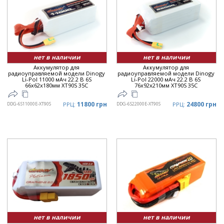
нет в наличии
нет в наличии
Аккумулятор для
Аккумулятор для
радиоуправляемой модели Dinogy
радиоуправляемой модели Dinogy
Li-Pol 11000 мАч 22.2 В 6S
Li-Pol 22000 мАч 22.2 В 6S
66x62x180мм XT90S 35C
76x92x210мм XT90S 35C
11800 грн
24800 грн
DDG-6S11000E-XT90S
РРЦ:
DDG-6S22000E-XT90S
РРЦ:
нет в наличии
нет в наличии