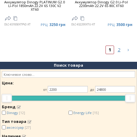
Аккумулятор Dinogy PLATINUM G2.0
Аккумулятор Dinogy G2.0 Li-Pol
Li-Pol 1850mAh 22.2V 6S 130C V2
2200mAh 22.2V 6S 80C XT60
XT60
3250 грн
3500 грн
DLC-6S1850XTPV2-XT
РРЦ:
DLC-6S2200XTU-XT
РРЦ:
›
1
2
Поиск товара
Цена:
от
до
Бренд
Dinogy
Energy Life
[12]
[15]
Тип товара
аксессуар
[27]
Наличие