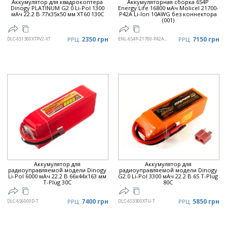
Аккумулятор для квадрокоптера
Аккумуляторная сборка 6S4P
Dinogy PLATINUM G2.0 Li-Pol 1300
Energy Life 16800 мАч Moliсel 21700-
мАч 22.2 В 77x35x50 мм XT60 130C
P42A Li-Ion 10AWG без коннектора
(001)
2350 грн
7150 грн
DLC-6S1300XTPV2-XT
РРЦ:
ENL-6S4P-21700-P42A-001
РРЦ:
Аккумулятор для
Аккумулятор для
радиоуправляемой модели Dinogy
радиоуправляемой модели Dinogy
Li-Pol 6000 мАч 22.2 В 66x44x163 мм
G2.0 Li-Pol 3300 мАч 22.2 В 6S T-Plug
T-Plug 30C
80C
7400 грн
5850 грн
DLC-6S6000D-T
РРЦ:
DLC-6S3300XTU-T
РРЦ: