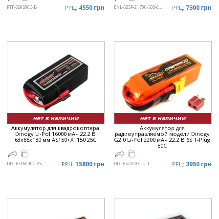
4550 грн
7300 грн
RTF-6S9500C-B
РРЦ:
ENL-6S5P-21700-50S-001
РРЦ:
нет в наличии
нет в наличии
Аккумулятор для квадрокоптера
Аккумулятор для
Dinogy Li-Pol 16000 мАч 22.2 В
радиоуправляемой модели Dinogy
63x85x180 мм AS150+XT150 25C
G2.0 Li-Pol 2200 мАч 22.2 В 6S T-Plug
80C
15800 грн
3950 грн
DLC-6S16000C-AS
РРЦ:
DLC-6S2200XTU-T
РРЦ: