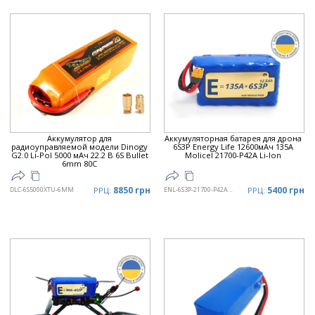
Аккумулятор для
Аккумуляторная батарея для дрона
радиоуправляемой модели Dinogy
6S3P Energy Life 12600мАч 135А
G2.0 Li-Pol 5000 мАч 22.2 В 6S Bullet
Moliсel 21700-P42A Li-Ion
6mm 80C
8850 грн
5400 грн
DLC-6S5000XTU-6MM
РРЦ:
ENL-6S3P-21700-P42A-001
РРЦ: