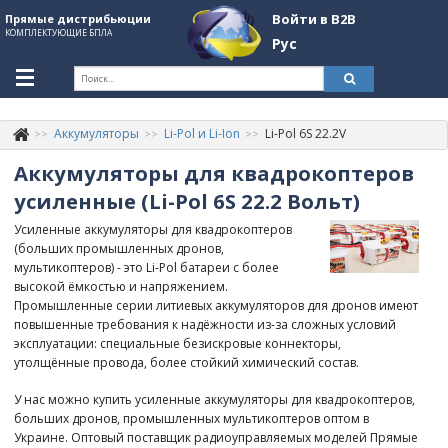
Войти в B2B
Прямые дистрибьюции
КОМПЛЕКТУЮЩИЕ БПЛА
Рус
Укр
Рус
Аккумуляторы
Li-Pol и Li-Ion
Li-Pol 6S 22.2V
Контакты
+380507774092
Аккумуляторы для квадрокоптеров
Информация о компании
усиленные (Li-Pol 6S 22.2 Вольт)
Усиленные аккумуляторы для квадрокоптеров
About Company
(больших промышленных дронов,
мультикоптеров) - это Li-Pol батареи с более
Обзоры
высокой ёмкостью и напряжением.
Промышленные серии литиевых аккумуляторов для дронов имеют
Категории
повышенные требования к надёжности из-за сложных условий
эксплуатации: специальные безискровые коннекторы,
Бренды
утолщённые провода, более стойкий химический состав.
Войти в B2B
У нас можно купить усиленные аккумуляторы для квадрокоптеров,
больших дронов, промышленных мультикоптеров оптом в
Стать партнером
Украине. Оптовый поставщик радиоуправляемых моделей Прямые