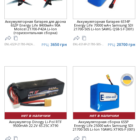
Аккумуляторная батарея для дрона
Аккумуляторная батарея 6S14P
6S2P Energy Life 8400мАч 90A
Energy Life 70000 мАч Samsung SDI
Moliсel 21700-P42A Li-Ion
21700-50S Li-Ion 5AWG QS8-S F (001)
(горизонтальная сборка)
3650 грн
20700 грн
ENL-6S2P-21700-P42A-002
РРЦ:
ENL-6S14P-21700-50S-001
РРЦ:
нет в наличии
нет в наличии
Аккумулятор Dinogy Li-Pol RTF
Аккумуляторная сборка 6S5P
9500mAh 22.2V 6S 25C XT90
Energy Life 25000 мАч Samsung SDI
21700-50S Li-Ion 10AWG XT90S-F (001)