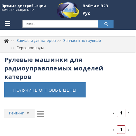
Войти в B2B
Прямые дистрибьюции
КОМПЛЕКТУЮЩИЕ БПЛА
Рус
Укр
Рус
Запчасти для катеров
Запчасти по группам
Контакты
+380507774092
Сервоприводы
Рулевые машинки для
Информация о компании
радиоуправляемых моделей
About Company
катеров
Обзоры
ПОЛУЧИТЬ ОПТОВЫЕ ЦЕНЫ
Категории
Бренды
1
‹
›
Рейтинг
▼
Войти в B2B
Рейтинг
▲
Стать партнером
1
‹
›
Дата
▲