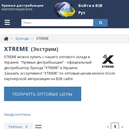
Войти в B2B
Прямые дистрибьюции
КОМПЛЕКТУЮЩИЕ БПЛА
Рус
Укр
Рус
Бренды
XTREME
Контакты
+380507774092
XTREME
(Экстрим)
Информация о компании
XTREME можно купить с нашего оптового склада в
Украине. "Прямые дистрибьюции" - официальный
About Company
дистрибьютор бренда "XTREME" в Украине.
Заказать ассортимент "XTREME" по оптовым ценам можно после
Обзоры
партнерской авторизации на B2B сайте.
Категории
ПОЛУЧИТЬ ОПТОВЫЕ ЦЕНЫ
Бренды
Войти в B2B
Квадрокоптеры
Стать партнером
1
‹
›
Рейтинг
▼