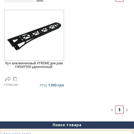
Рейтинг
▲
Дата
▲
Дата
▼
Цена
▲
Цена
▼
Луч алюминиевый XTREME для рам
F450/F550 удлиненный
1300 грн
FXTRM-680
РРЦ:
1
‹
›
Поиск товара