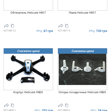
Обтекатель Helicute H817
Плата Helicute H817
67 грн
730 грн
HCT-H817-2
РРЦ:
HCT-H817-5
РРЦ:
Снижена цена
Снижена цена
Корпус Helicute H820
Опоры посадочные Helicute H820
255 грн
34 грн
HCT-H820-1
РРЦ:
HCT-H820-2
РРЦ: