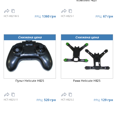
комплект 4шт
1360 грн
67 грн
HCT-H821W-5
РРЦ:
HCT-H825-1
РРЦ:
Снижена цена
Снижена цена
Пульт Helicute H825
Рама Helicute H825
520 грн
129 грн
HCT-H825-11
РРЦ:
HCT-H825-2
РРЦ: