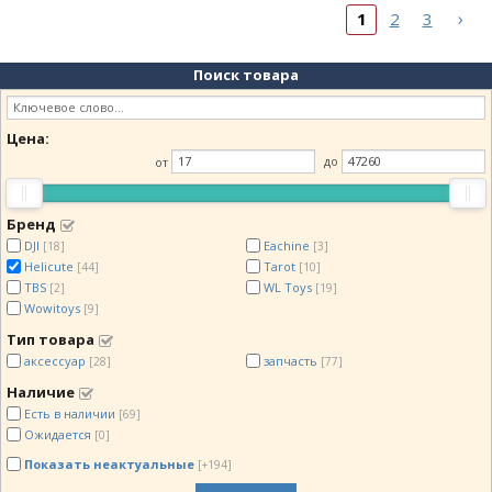
›
1
2
3
Поиск товара
Цена:
от
до
Бренд
DJI
Eachine
[18]
[3]
Helicute
Tarot
[44]
[10]
TBS
WL Toys
[2]
[19]
Wowitoys
[9]
Тип товара
аксессуар
запчасть
[28]
[77]
Наличие
Есть в наличии
[69]
Ожидается
[0]
Показать неактуальные
[+194]