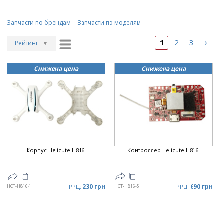
Запчасти по брендам
Запчасти по моделям
›
1
2
3
Рейтинг
▼
Рейтинг
▲
Снижена цена
Снижена цена
Дата
▲
Дата
▼
Цена
▲
Цена
▼
Корпус Helicute H816
Контроллер Helicute H816
230 грн
690 грн
HCT-H816-1
РРЦ:
HCT-H816-5
РРЦ: