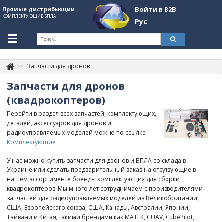
Войти в B2B
Прямые дистрибьюции
КОМПЛЕКТУЮЩИЕ БПЛА
Рус
Укр
Рус
Запчасти для дронов
Контакты
+380507774092
Запчасти для дронов
Информация о компании
(квадрокоптеров)
Перейти в раздел всех запчастей, комплектующих,
About Company
деталей, аксессуаров для дронов и
радиоуправляемых моделей можно по ссылке
Обзоры
Комплектующие
.
Категории
У нас можно купить запчасти для дронов и БПЛА со склада в
Украине или сделать предварительный заказ на отсутвующие в
Бренды
нашем ассортименте бренды комплектующих для сборки
квадрокоптеров. Мы много лет сотрудничаем с производителями
Войти в B2B
запчастей для радиоуправляемых моделей из Великобритании,
США, Европейского союза, США, Канады, Австралии, Японии,
Стать партнером
Тайвани и Китая, такими брендами как MATEK, CUAV, CubePilot,