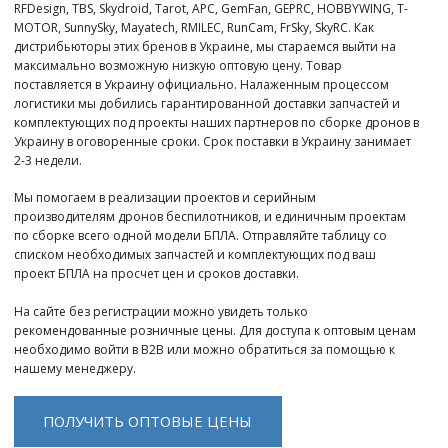
RFDesign, TBS, Skydroid, Tarot, APC, GemFan, GEPRC, HOBBYWING, T-
MOTOR, SunnySky, Mayatech, RMILEC, RunCam, FrSky, SkyRC. Как
дистрибьюторы этих бренов в Украине, мы стараемся выйти на
максимально возможную низкую оптовую цену. Товар
поставляется в Украину официально. Налаженным процессом
логистики мы добились гарантированной доставки запчастей и
комплектующих под проекты наших партнеров по сборке дронов в
Украину в оговоренные сроки. Срок поставки в Украину занимает
2-3 недели.
Мы помогаем в реализации проектов и серийным
производителям дронов беспилотников, и единичным проектам
по сборке всего одной модели БПЛА. Отправляйте таблицу со
списком необходимых запчастей и комплектующих под ваш
проект БПЛА на просчет цен и сроков доставки.
На сайте без регистрации можно увидеть только
рекомендованные розничные цены. Для доступа к оптовым ценам
необходимо войти в B2B или можно обратиться за помощью к
нашему менеджеру.
ПОЛУЧИТЬ ОПТОВЫЕ ЦЕНЫ