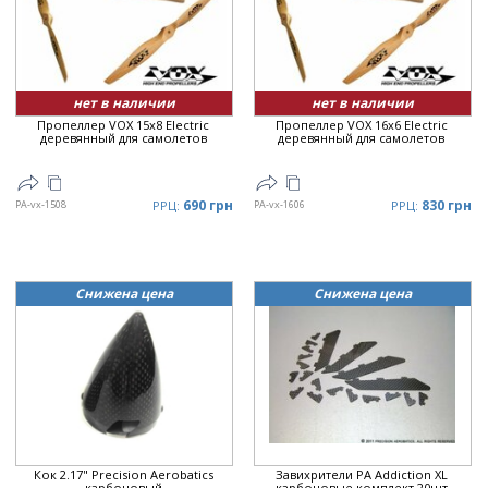
Цена
▲
Цена
▼
нет в наличии
нет в наличии
Пропеллер VOX 15x8 Electric
Пропеллер VOX 16x6 Electric
деревянный для самолетов
деревянный для самолетов
690 грн
830 грн
PA-vx-1508
РРЦ:
PA-vx-1606
РРЦ:
Снижена цена
Снижена цена
Кок 2.17" Precision Aerobatics
Завихрители PA Addiction XL
карбоновый
карбоновые комплект 20шт