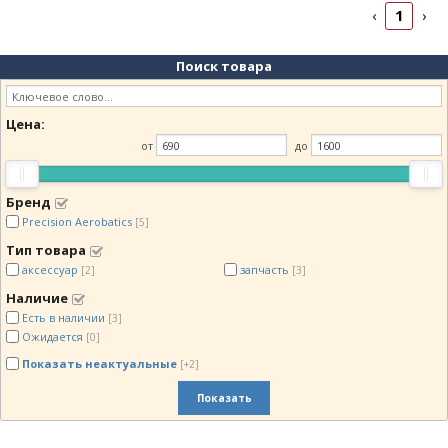
1
‹
›
Поиск товара
Цена:
от
до
Бренд
Precision Aerobatics
[5]
Тип товара
аксессуар
запчасть
[2]
[3]
Наличие
Есть в наличии
[3]
Ожидается
[0]
Показать неактуальные
[+2]
Показать