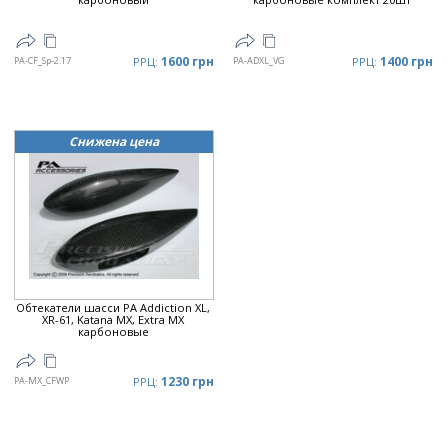
1600 грн
1400 грн
PA-CF_Sp-2.17
РРЦ:
PA-ADXL_VG
РРЦ:
Снижена цена
Обтекатели шасси PA Addiction XL,
XR-61, Katana MX, Extra MX
карбоновые
1230 грн
PA-MX_CFWP
РРЦ: