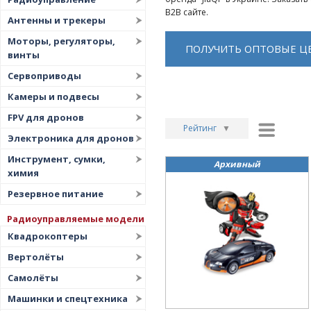
B2B сайте.
Антенны и трекеры
Моторы, регуляторы,
ПОЛУЧИТЬ ОПТОВЫЕ Ц
винты
Сервоприводы
Камеры и подвесы
FPV для дронов
Рейтинг
▼
Электроника для дронов
Рейтинг
▲
Инструмент, сумки,
Архивный
Дата
▲
химия
Дата
▼
Резервное питание
Цена
▲
Радиоуправляемые модели
Цена
▼
Квадрокоптеры
Вертолёты
Самолёты
Машинки и спецтехника