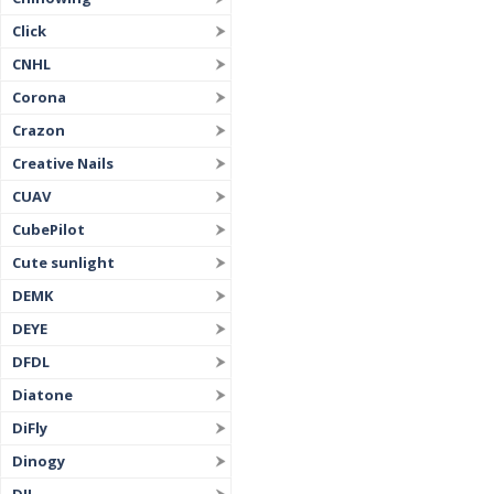
Click
CNHL
Corona
Crazon
Creative Nails
CUAV
CubePilot
Cute sunlight
DEMK
DEYE
DFDL
Diatone
DiFly
Dinogy