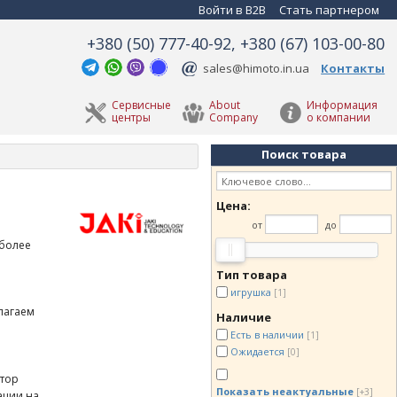
Войти в B2B
Стать партнером
+380 (50) 777-40-92, +380 (67) 103-00-80
sales@himoto.in.ua
Контакты
Сервисные
About
Информация
центры
Company
о компании
Поиск товара
Цена:
е
от
до
 более
Тип товара
игрушка
[1]
лагаем
Наличие
Есть в наличии
[1]
Ожидается
[0]
ютор
Показать неактуальные
[+3]
ации на