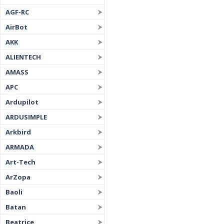
AGF-RC
AirBot
AKK
ALIENTECH
AMASS
APC
Ardupilot
ARDUSIMPLE
Arkbird
ARMADA
Art-Tech
ArZopa
Baoli
Batan
Beatrice