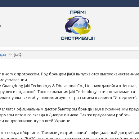
м
нды
JiaQi
т в ногу с прогрессом. Под брендом JiaQi выпускаются высококачественны
диоуправлении.
Guangdong Jaki Technology & Educational Co., Ltd. находящейся в Ченгхае,
грушек и подарков". Также компания Jaki Technology активно занимается
еллектуальных и обучающих игрушек с развитием в сегмент "Интернет+".
вляется официальным дистрибьютором бренда JiaQi в Украине. Мы пред
рмеры оптом со склада в Днепре и Киеве. Так же предлагаем роботы
и по дропшиппингу по всей Украине.
ового склада в Украине. "Прямые дистрибьюции" - официальный дистрибь
ть ассортимент "JiaQi" по оптовым ценам можно после партнерской авториз