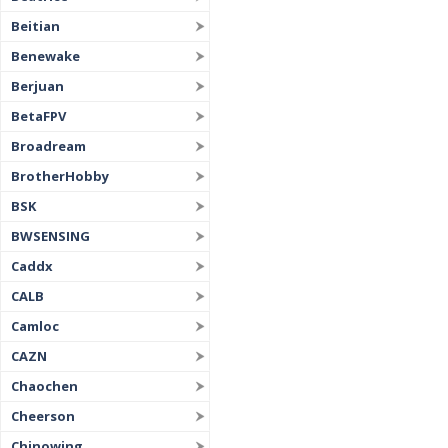
Beitian
Benewake
Berjuan
BetaFPV
Broadream
BrotherHobby
BSK
BWSENSING
Caddx
CALB
Camloc
CAZN
Chaochen
Cheerson
Chinowing