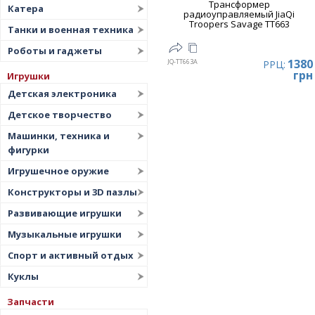
Трансформер
Катера
радиоуправляемый JiaQi
Troopers Savage TT663
Танки и военная техника
Роботы и гаджеты
1380
JQ-TT663A
РРЦ:
грн
Игрушки
Детская электроника
Детское творчество
Машинки, техника и
фигурки
Игрушечное оружие
Конструкторы и 3D пазлы
Развивающие игрушки
Музыкальные игрушки
Спорт и активный отдых
Куклы
Запчасти