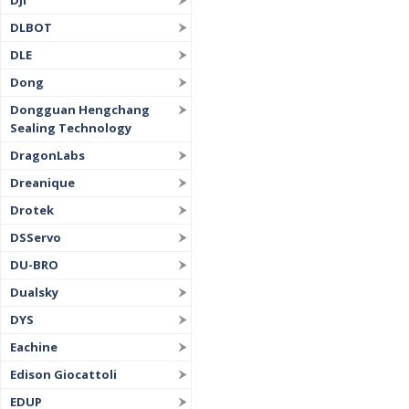
DJI
DLBOT
DLE
Dong
Dongguan Hengchang
Sealing Technology
DragonLabs
Dreanique
Drotek
DSServo
DU-BRO
Dualsky
DYS
Eachine
Edison Giocattoli
EDUP