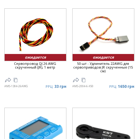
ожидается
ожидается
Сервопровод QJ 26 AWG
50 шт - Удлинитель 22AWG для
скрученный (JR), 1 метр
сервоприводов JR скрученные (15
см)
33 грн
1650 грн
AMS-1304-26AWG
РРЦ:
AMS-2004-6-X50
РРЦ: