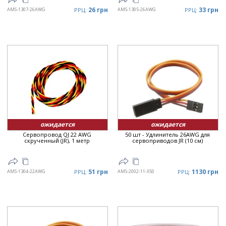
26 грн
33 грн
AMS-1307-26AWG
РРЦ:
AMS-1305-26AWG
РРЦ:
ожидается
ожидается
Сервопровод QJ 22 AWG
50 шт - Удлинитель 26AWG для
скрученный (JR), 1 метр
сервоприводов JR (10 см)
51 грн
1130 грн
AMS-1304-22AWG
РРЦ:
AMS-2002-11-X50
РРЦ: