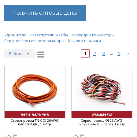
ПОЛУЧИТЬ ОПТОВЫЕ ЦЕНЫ
Удлинители
Разветвители и хабы
Провода и коннекторы
Сервотестеры и программаторы
Качалки и рычаги
›
1
2
3
5
...
Рейтинг
▼
Рейтинг
▲
Дата
▲
Дата
▼
Цена
▲
Цена
▼
нет в наличии
ожидается
Сервопровод ПВХ QJ 26AWG
Сервопровод QJ 26 AWG
плоский (JR), 1 метр
скрученный (Futaba), 1 метр