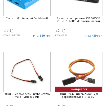
Тестер LiPo батарей CellMeter8
Рычаг сервопривода KST 0625.38
25T-6 31.8-38.1 M3 алюминиевый
620 грн
480 грн
RTS-CELLMETER8
РРЦ:
KST-0625.38
РРЦ:
ожидается
50 шт - Сервокабель Futaba 22AWG
50 шт - Удлинитель 22AWG для
Male - Male (30 см)
сервоприводов JR (60 см)