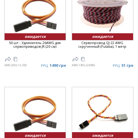
ожидается
ожидается
50 шт - Удлинитель 26AWG для
Сервопровод QJ 22 AWG
сервоприводов JR (20 см)
скрученный (Futaba), 1 метр
1490 грн
51 грн
AMS-2002-12-X50
РРЦ:
AMS-1305-22AWG
РРЦ:
ожидается
ожидается