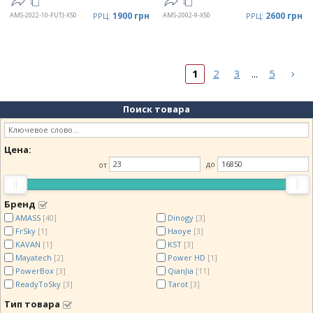
1900 грн
2600 грн
AMS-2022-10-FUTJ-X50
РРЦ:
AMS-2002-9-X50
РРЦ:
›
1
2
3
5
...
Поиск товара
Цена:
от
до
Бренд
AMASS
Dinogy
[40]
[3]
FrSky
Haoye
[1]
[3]
KAVAN
KST
[1]
[3]
Mayatech
Power HD
[2]
[1]
PowerBox
QianJia
[3]
[11]
ReadyToSky
Tarot
[3]
[3]
Тип товара