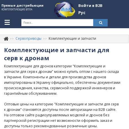
Войти в B2B
Прямые дистрибьюции
КОМПЛЕКТУЮЩИЕ БПЛА
Рус
Укр
Рус
Сервоприводы
Комплектующие и запчасти
Контакты
+380507774092
Комплектующие и запчасти для
Информация о компании
серв к дронам
Комплектующие для дронов категории "Комплектующие и
About Company
запчасти для серв к дронам" можно купить оптом с нашего склада
в Украине. Компоненты и детали для производства дронов
Обзоры
импортированы в Украину официально, обеспечены документами
происхождения, качества, сервисной поддержкой инженеров и
Категории
гарантийным обслуживанием.
Бренды
Оптовые цены на категорию "Комплектующие и запчасти для серв
к дронам" становятся доступны после авторизации на B2B сайте.
Войти в B2B
На оптовом сайте радиоуправляемых моделей и дронов без
партнерской регистрации нет возможности оформить заказ и
Стать партнером
доступны только рекомендованные розничные цены.