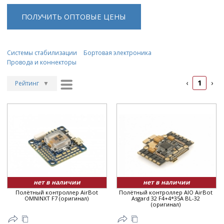
ПОЛУЧИТЬ ОПТОВЫЕ ЦЕНЫ
Системы стабилизации
Бортовая электроника
Провода и коннекторы
1
‹
›
Рейтинг
▼
Рейтинг
▲
Дата
▲
Дата
▼
Цена
▲
Цена
▼
нет в наличии
нет в наличии
Полётный контроллер AirBot
Полётный контроллер AIO AirBot
OMNINXT F7 (оригинал)
Asgard 32 F4+4*35A BL-32
(оригинал)