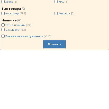
XSens
YPG
[1]
[1]
Тип товара
аксессуар
запчасть
[798]
[3]
Наличие
Есть в наличии
[241]
Ожидается
[62]
Показать неактуальные
[+115]
Показать