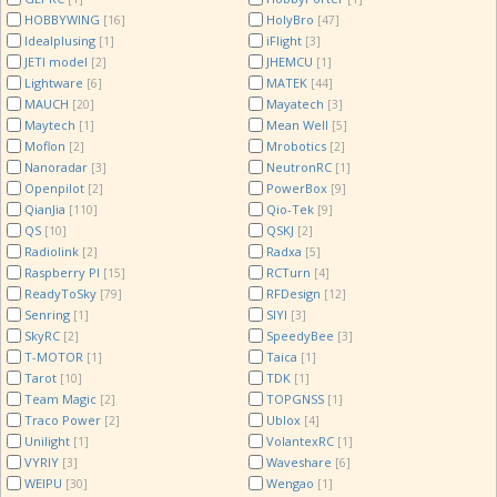
HOBBYWING
HolyBro
[16]
[47]
Idealplusing
iFlight
[1]
[3]
JETI model
JHEMCU
[2]
[1]
Lightware
MATEK
[6]
[44]
MAUCH
Mayatech
[20]
[3]
Maytech
Mean Well
[1]
[5]
Moflon
Mrobotics
[2]
[2]
Nanoradar
NeutronRC
[3]
[1]
Openpilot
PowerBox
[2]
[9]
QianJia
Qio-Tek
[110]
[9]
QS
QSKJ
[10]
[2]
Radiolink
Radxa
[2]
[5]
Raspberry PI
RCTurn
[15]
[4]
ReadyToSky
RFDesign
[79]
[12]
Senring
SIYI
[1]
[3]
SkyRC
SpeedyBee
[2]
[3]
T-MOTOR
Taica
[1]
[1]
Tarot
TDK
[10]
[1]
Team Magic
TOPGNSS
[2]
[1]
Traco Power
Ublox
[2]
[4]
Unilight
VolantexRC
[1]
[1]
VYRIY
Waveshare
[3]
[6]
WEIPU
Wengao
[30]
[1]