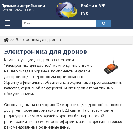
Войти в B2B
Прямые дистрибьюции
КОМПЛЕКТУЮЩИЕ БПЛА
Рус
Укр
Рус
Электроника для дронов
Контакты
+380507774092
Электроника для дронов
Информация о компании
Комплектующие для дронов категории
"Электроника для дронов" можно купить оптом с
About Company
нашего склада в Украине. Компоненты и детали
для производства дронов импортированы в
Обзоры
Украину официально, обеспечены документами происхождения,
качества, сервисной поддержкой инженеров и гарантийным
Категории
обслуживанием.
Бренды
Оптовые цены на категорию "Электроника для дронов" становятся
доступны после авторизации на B2B сайте. На оптовом сайте
Войти в B2B
радиоуправляемых моделей и дронов без партнерской
регистрации нет возможности оформить заказ и доступны только
Стать партнером
рекомендованные розничные цены.