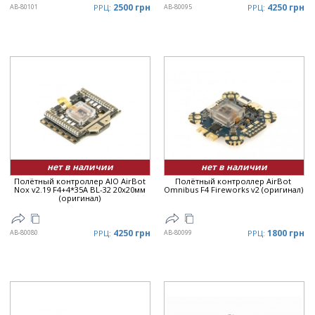
2500 грн
4250 грн
AB-80101
РРЦ:
AB-80095
РРЦ:
нет в наличии
нет в наличии
Полётный контроллер AIO AirBot
Полётный контроллер AirBot
Nox v2.19 F4+4*35A BL-32 20x20мм
Omnibus F4 Fireworks v2 (оригинал)
(оригинал)
4250 грн
1800 грн
AB-80080
РРЦ:
AB-80099
РРЦ: