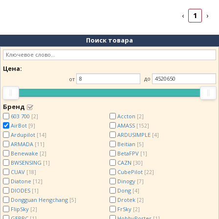
1
‹
›
Поиск товара
Цена:
от
до
Бренд
603 700
Accton
[2]
[2]
AirBot
AMASS
[9]
[152]
Ardupilot
ARDUSIMPLE
[14]
[4]
ARMADA
Beitian
[11]
[5]
Benewake
BetaFPV
[2]
[1]
BWSENSING
CAZN
[1]
[30]
CUAV
CubePilot
[18]
[22]
Diatone
Dinogy
[12]
[7]
DIODES
Dong
[1]
[4]
Dongguan Hengchang
Drotek
[5]
[2]
FlipSky
FrSky
[2]
[2]
GEPRC
HobbyPorter
[1]
[1]