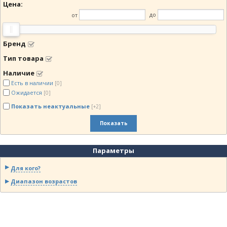
Цена:
от
до
Бренд
Тип товара
Наличие
Есть в наличии
[0]
Ожидается
[0]
Показать неактуальные
[+2]
Показать
Параметры
Для кого?
Диапазон возрастов