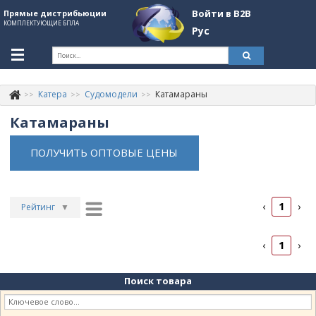
Войти в B2B
Прямые дистрибьюции
КОМПЛЕКТУЮЩИЕ БПЛА
Рус
Укр
Рус
Катера
Судомодели
Катамараны
Контакты
+380507774092
Катамараны
Информация о компании
ПОЛУЧИТЬ ОПТОВЫЕ ЦЕНЫ
About Company
Обзоры
1
‹
›
Рейтинг
▼
Категории
Рейтинг
▲
Бренды
1
‹
›
Дата
▲
Войти в B2B
Дата
▼
Поиск товара
Цена
▲
Стать партнером
Цена
▼