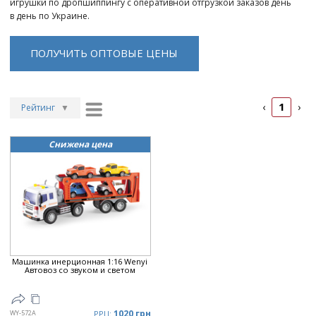
игрушки по дропшиппингу с оперативной отгрузкой заказов день
в день по Украине.
ПОЛУЧИТЬ ОПТОВЫЕ ЦЕНЫ
1
‹
›
Рейтинг
▼
Рейтинг
▲
Снижена цена
Дата
▲
Дата
▼
Цена
▲
Цена
▼
Машинка инерционная 1:16 Wenyi
Автовоз со звуком и светом
1020 грн
WY-572A
РРЦ: