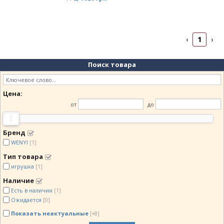
1
‹
›
Поиск товара
Цена:
от
до
Бренд
WENYI
[1]
Тип товара
игрушка
[1]
Наличие
Есть в наличии
[1]
Ожидается
[0]
Показать неактуальные
[+8]