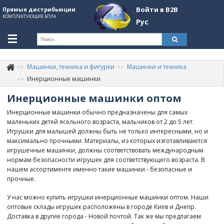
Войти в B2B
Прямые дистрибьюции
КОМПЛЕКТУЮЩИЕ БПЛА
Рус
Укр
Рус
Машинки, техника и фигурки
Машинки и техника
Контакты
+380507774092
Инерционные машинки
Инерционные машинки оптом
Информация о компании
Инерционные машинки обычно предназначены для самых
About Company
маленьких детей ясельного возраста, мальчиков от 2 до 5 лет.
Игрушки для малышей должны быть не только интересными, но и
Обзоры
максимально прочными. Материалы, из которых изготавливаются
игрушечные машинки, должны соответствовать международным
Категории
нормам безопасности игрушек для соответствующего возраста. В
нашем ассортименте именно такие машинки - безопасные и
Бренды
прочные.
Войти в B2B
У нас можно купить игрушки инерционные машинки оптом. Наши
оптовые склады игрушек расположены в городе Киев и Днепр.
Стать партнером
Доставка в другие города - Новой почтой. Так же мы предлагаем