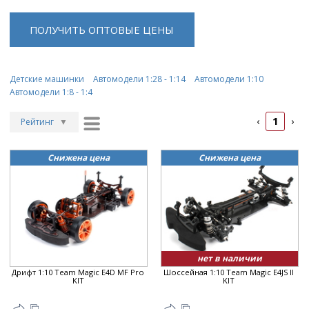
ПОЛУЧИТЬ ОПТОВЫЕ ЦЕНЫ
Детские машинки
Автомодели 1:28 - 1:14
Автомодели 1:10
Автомодели 1:8 - 1:4
1
‹
›
Рейтинг
▼
Рейтинг
▲
Снижена цена
Снижена цена
Дата
▲
Дата
▼
Цена
▲
Цена
▼
нет в наличии
Дрифт 1:10 Team Magic E4D MF Pro
Шоссейная 1:10 Team Magic E4JS II
KIT
KIT