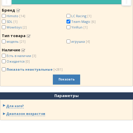
Бренд
Himoto
LC Racing
[14]
[1]
SDL
Team Magic
[1]
[6]
Wowitoys
YinRun
[2]
[1]
Тип товара
модель
игрушка
[21]
[4]
Наличие
Есть в наличии
[3]
Ожидается
[0]
Показать неактуальные
[+281]
Показать
Параметры
Для кого?
Диапазон возрастов