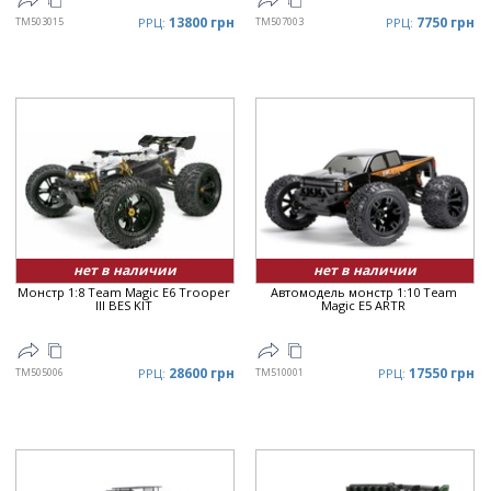
13800 грн
7750 грн
TM503015
РРЦ:
TM507003
РРЦ:
нет в наличии
нет в наличии
Монстр 1:8 Team Magic E6 Trooper
Автомодель монстр 1:10 Team
III BES KIT
Magic E5 ARTR
28600 грн
17550 грн
TM505006
РРЦ:
TM510001
РРЦ: