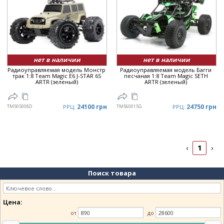
нет в наличии
нет в наличии
Радиоуправляемая модель Монстр
Радиоуправляемая модель Багги
трак 1:8 Team Magic E6 J-STAR 6S
песчаная 1:8 Team Magic SETH
ARTR (зеленый)
ARTR (зеленый)
24100 грн
24750 грн
TM505008D
РРЦ:
TM560015G
РРЦ:
1
‹
›
Поиск товара
Цена:
от
до