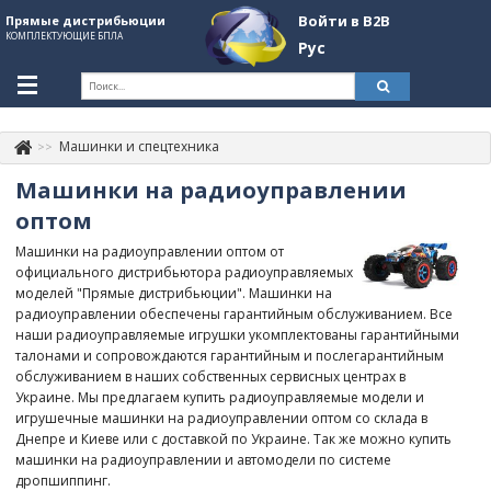
Войти в B2B
Прямые дистрибьюции
КОМПЛЕКТУЮЩИЕ БПЛА
Рус
Укр
Рус
Машинки и спецтехника
Контакты
+380507774092
Машинки на радиоуправлении
Информация о компании
оптом
Машинки на радиоуправлении оптом от
About Company
официального дистрибьютора радиоуправляемых
моделей "Прямые дистрибьюции". Машинки на
Обзоры
радиоуправлении обеспечены гарантийным обслуживанием. Все
наши радиоуправляемые игрушки укомплектованы гарантийными
Категории
талонами и сопровождаются гарантийным и послегарантийным
обслуживанием в наших собственных сервисных центрах в
Бренды
Украине. Мы предлагаем купить радиоуправляемые модели и
игрушечные машинки на радиоуправлении оптом со склада в
Войти в B2B
Днепре и Киеве или с доставкой по Украине. Так же можно купить
машинки на радиоуправлении и автомодели по системе
Стать партнером
дропшиппинг.