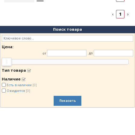
Рейтинг
▲
1
‹
›
Дата
▲
Дата
▼
Поиск товара
Цена
▲
Цена
▼
Цена:
от
до
Тип товара
Наличие
Есть в наличии
[0]
Ожидается
[0]
Показать