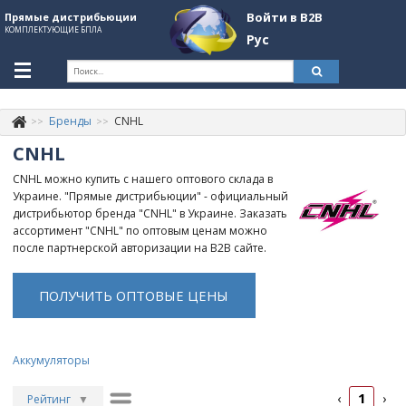
Войти в B2B
Прямые дистрибьюции
КОМПЛЕКТУЮЩИЕ БПЛА
Рус
Укр
Рус
Бренды
CNHL
Контакты
+380507774092
CNHL
Информация о компании
CNHL можно купить с нашего оптового склада в
Украине. "Прямые дистрибьюции" - официальный
About Company
дистрибьютор бренда "CNHL" в Украине. Заказать
ассортимент "CNHL" по оптовым ценам можно
Обзоры
после партнерской авторизации на B2B сайте.
Категории
ПОЛУЧИТЬ ОПТОВЫЕ ЦЕНЫ
Бренды
Войти в B2B
Аккумуляторы
Стать партнером
1
‹
›
Рейтинг
▼