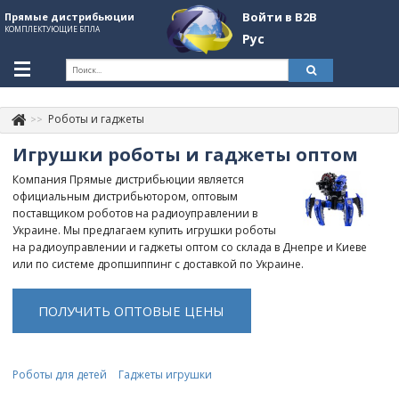
Войти в B2B
Прямые дистрибьюции
КОМПЛЕКТУЮЩИЕ БПЛА
Рус
Укр
Рус
Роботы и гаджеты
Контакты
+380507774092
Игрушки роботы и гаджеты оптом
Информация о компании
Компания Прямые дистрибьюции является
официальным дистрибьютором, оптовым
About Company
поставщиком роботов на радиоуправлении в
Украине. Мы предлагаем купить игрушки роботы
Обзоры
на радиоуправлении и гаджеты оптом со склада в Днепре и Киеве
или по системе дропшиппинг с доставкой по Украине.
Категории
Бренды
ПОЛУЧИТЬ ОПТОВЫЕ ЦЕНЫ
Войти в B2B
Стать партнером
Роботы для детей
Гаджеты игрушки