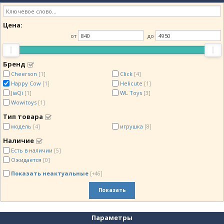
Цена:
от
до
Бренд
Cheerson
Click
[1]
[4]
Happy Cow
Helicute
[1]
[1]
JiaQi
WL Toys
[1]
[3]
Wowitoys
[1]
Тип товара
модель
игрушка
[4]
[8]
Наличие
Есть в наличии
[5]
Ожидается
[0]
Показать неактуальные
[+46]
Показать
Параметры