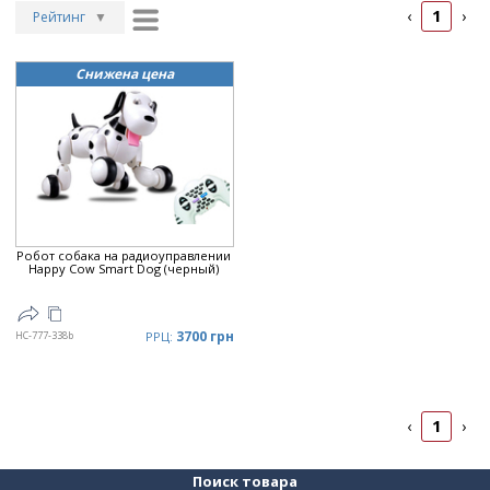
1
‹
›
Рейтинг
▼
Рейтинг
▲
Снижена цена
Дата
▲
Дата
▼
Цена
▲
Цена
▼
Робот собака на радиоуправлении
Happy Cow Smart Dog (черный)
3700 грн
HC-777-338b
РРЦ:
1
‹
›
Поиск товара