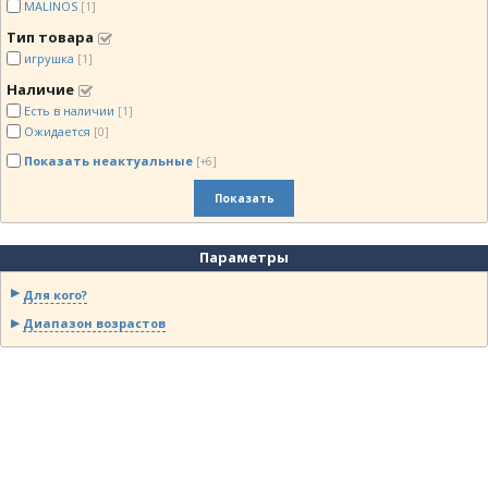
MALINOS
[1]
Тип товара
игрушка
[1]
Наличие
Есть в наличии
[1]
Ожидается
[0]
Показать неактуальные
[+6]
Показать
Параметры
Для кого?
Диапазон возрастов