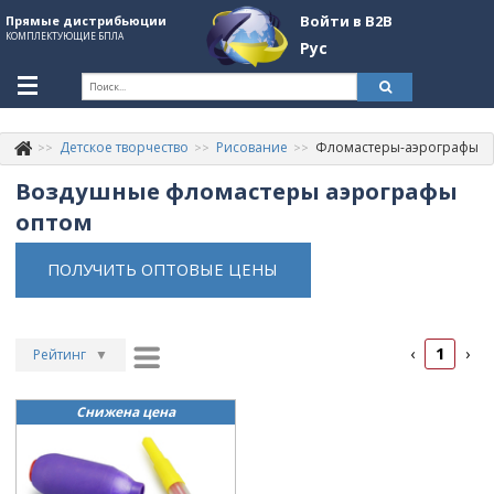
Войти в B2B
Прямые дистрибьюции
КОМПЛЕКТУЮЩИЕ БПЛА
Рус
Укр
Рус
Детское творчество
Рисование
Фломастеры-аэрографы
Контакты
+380507774092
Воздушные фломастеры аэрографы
Информация о компании
оптом
About Company
ПОЛУЧИТЬ ОПТОВЫЕ ЦЕНЫ
Обзоры
Категории
1
‹
›
Рейтинг
▼
Бренды
Рейтинг
▲
Снижена цена
Дата
▲
Войти в B2B
Дата
▼
Стать партнером
Цена
▲