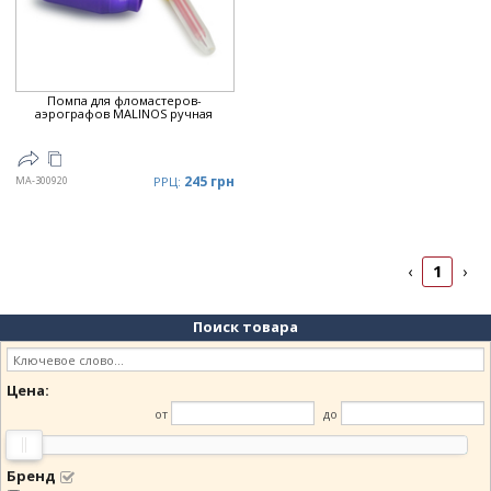
Цена
▼
Помпа для фломастеров-
аэрографов MALINOS ручная
245 грн
MA-300920
РРЦ:
1
‹
›
Поиск товара
Цена:
от
до
Бренд