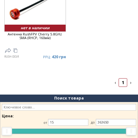
нет в наличии
Антенна RushFPV Cherry 5.8GHz
SMA (RHCP, 160мм)
420 грн
RUSH-DC6R
РРЦ:
1
‹
›
Поиск товара
Цена:
от
до