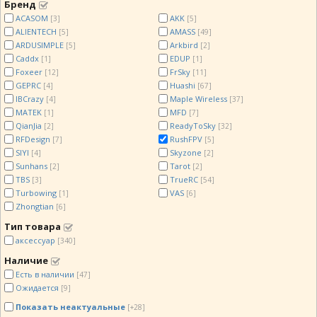
Бренд
ACASOM
AKK
[3]
[5]
ALIENTECH
AMASS
[5]
[49]
ARDUSIMPLE
Arkbird
[5]
[2]
Caddx
EDUP
[1]
[1]
Foxeer
FrSky
[12]
[11]
GEPRC
Huashi
[4]
[67]
IBCrazy
Maple Wireless
[4]
[37]
MATEK
MFD
[1]
[7]
QianJia
ReadyToSky
[2]
[32]
RFDesign
RushFPV
[7]
[5]
SIYI
Skyzone
[4]
[2]
Sunhans
Tarot
[2]
[2]
TBS
TrueRC
[3]
[54]
Turbowing
VAS
[1]
[6]
Zhongtian
[6]
Тип товара
аксессуар
[340]
Наличие
Есть в наличии
[47]
Ожидается
[9]
Показать неактуальные
[+28]