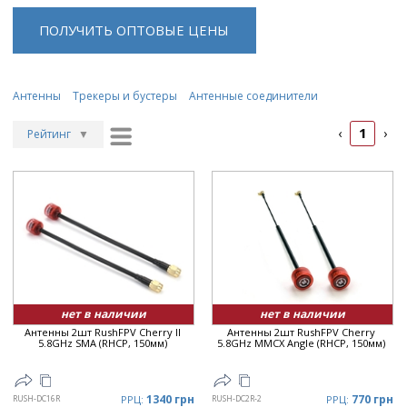
ПОЛУЧИТЬ ОПТОВЫЕ ЦЕНЫ
Антенны
Трекеры и бустеры
Антенные соединители
1
‹
›
Рейтинг
▼
Рейтинг
▲
Дата
▲
Дата
▼
Цена
▲
Цена
▼
нет в наличии
нет в наличии
Антенны 2шт RushFPV Cherry II
Антенны 2шт RushFPV Cherry
5.8GHz SMA (RHCP, 150мм)
5.8GHz MMCX Angle (RHCP, 150мм)
1340 грн
770 грн
RUSH-DC16R
РРЦ:
RUSH-DC2R-2
РРЦ: