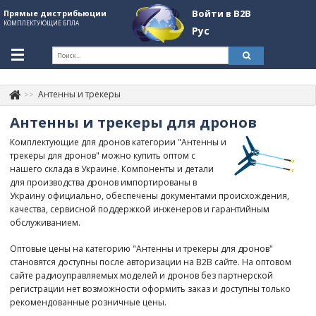
Войти в B2B
Прямые дистрибьюции
КОМПЛЕКТУЮЩИЕ БПЛА
Рус
Укр
Рус
Антенны и трекеры
Контакты
+380507774092
Антенны и трекеры для дронов
Информация о компании
Комплектующие для дронов категории "Антенны и
трекеры для дронов" можно купить оптом с
About Company
нашего склада в Украине. Компоненты и детали
для производства дронов импортированы в
Обзоры
Украину официально, обеспечены документами происхождения,
качества, сервисной поддержкой инженеров и гарантийным
Категории
обслуживанием.
Бренды
Оптовые цены на категорию "Антенны и трекеры для дронов"
становятся доступны после авторизации на B2B сайте. На оптовом
Войти в B2B
сайте радиоуправляемых моделей и дронов без партнерской
регистрации нет возможности оформить заказ и доступны только
Стать партнером
рекомендованные розничные цены.