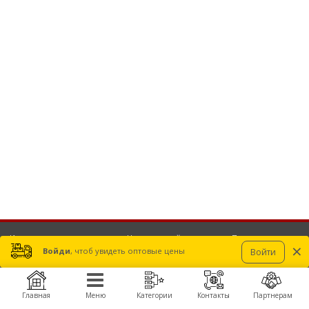
Игрушки оптом и дропшиппинг. На оптовом сайте компании «Прямые
×
дистрибьюции» можно купить игрушки, радиоуправляемые модели, квадрокоптер,
Войди
, чтоб увидеть оптовые цены
Войти
самолет, катер, конструкторы, роботы, машинки на радиоуправлении, пульты,
моторы, пропеллеры, аккумуляторы, зарядные, полетные контроллеры, камеры,
подвесы, детали для сборки, FPV компоненты и комплектующие запчасти для
производства дронов, беспилотников, БПЛА.
Главная
Меню
Категории
Контакты
Партнерам
Получить оптовые цены